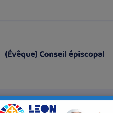
(Évêque) Conseil épiscopal