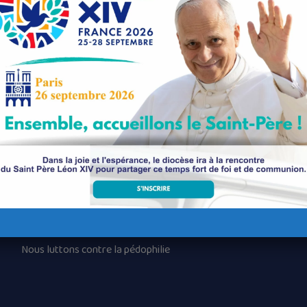
Nos paroisses
Les services diocésains
Les mouvements diocésains
Nous luttons contre la pédophilie