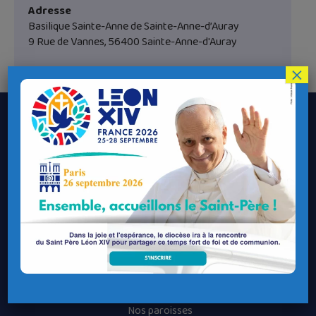
Adresse
Basilique Sainte-Anne de Sainte-Anne-d’Auray
9 Rue de Vannes, 56400 Sainte-Anne-d'Auray
×
Le Diocèse de Quimper et Léon
Contacter le Diocèse
Contacter ma Paroisse
Contacter un service
Contacter une permanence
Recrutement
Horaires des messes
Nos paroisses