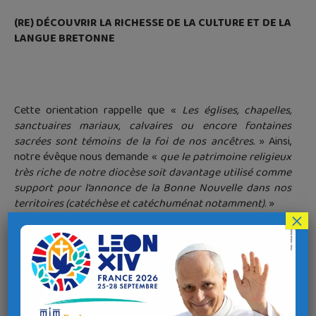
(RE) DÉCOUVRIR LA RICHESSE DE LA CULTURE ET DE LA
LANGUE BRETONNE
Cette orientation rappelle que «
Les églises, chapelles,
sanctuaires mariaux, calvaires ou encore fontaines
sacrées sont témoins de la foi de nos ancêtres.
» Ainsi,
notre évêque nous demande «
que le patrimoine religieux
très riche de notre diocèse soit davantage utilisé comme
support pour l’annonce de la Bonne Nouvelle dans nos
territoires (catéchèse et catéchuménat notamment)
. »
×
La journée s’intéressera à l’usage que nous faisons de ce
patrimoine, aujourd’hui. Dans une société sécularisée, mais
aussi une forte demande de démarche catéchuménale,
comment utilise-t-on ces richesses, témoins de nos racines
? Quelle vie dans nos chapelles et nos églises ?