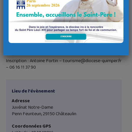
Samedi 22 mai 2027
de 9h30 à 16h30 au Juvénat
Notre-Dame, Châteaulin
Public : les membres des comités de chapelles, les membres
des équipes pastorales, les services diocésains (catéchèse,
catéchuménat, fraternités…), les mairies, toutes les
personnes intéressées
Participation : 12 € – Repas (buffet) : 18 €
Inscription : Antoine Fortin – tourisme@diocese-quimper.fr
– 06 16 11 37 90
Lieu de l'évènement
Adresse
Juvénat Notre-Dame
Penn Feunteun, 29150 Châteaulin
Coordonnées GPS