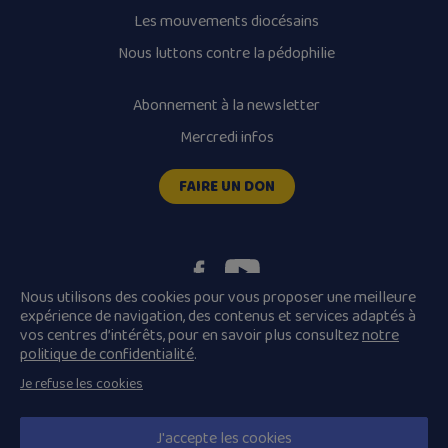
Les mouvements diocésains
Nous luttons contre la pédophilie
Abonnement à la newsletter
Mercredi infos
FAIRE UN DON
Nous utilisons des cookies pour vous proposer une meilleure
expérience de navigation, des contenus et services adaptés à
vos centres d’intérêts, pour en savoir plus consultez
notre
Plan du site
Mentions légales
politique de confidentialité
.
Conditions Générales de Vente
Je refuse les cookies
Politique de confidentialité
© 2026 Diocèse de Quimper et Léon, Tous droits réservés.
J'accepte les cookies