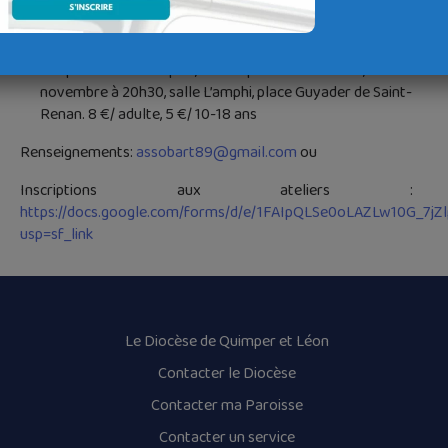
sur place. Inscription obligatoire.
Venir voir
le spectacle final avec diverses formes
d’expression artistiques, toutes pleines de souffle, le 12
novembre à 20h30, salle L’amphi, place Guyader de Saint-
Renan. 8 €/ adulte, 5 €/ 10-18 ans
Renseignements:
assobart89@gmail.com
ou
Inscriptions aux ateliers :
https://docs.google.com/forms/d/e/1FAIpQLSe0oLAZLw10G_7
usp=sf_link
Le Diocèse de Quimper et Léon
Contacter le Diocèse
Contacter ma Paroisse
Contacter un service