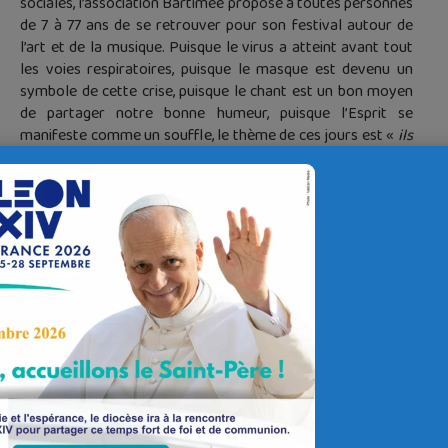
sociales, l’association Bartimée propose à toutes personnes
de 7 à 77 ans de se retrouver pour son festival autour de
l’art et de la musique. Puisque le virus a atteint avant tout
les voies respiratoires, puisque le masque est devenu un
symbole de cette crise, puisque le chant est un bon moyen
de partager notre bonne humeur, puisque l’Esprit se
manifeste comme un souffle, le thème de ces jours est «
ils
ne manquent pas d’airs
».
C’est un festival de chants, de musiques, d’expressions
artistiques pour vivre un grand moment de fête.
Chacun choisit ce qu’il préfère… voir ou faire…
Venir faire
dans l’un ou l’autre des huit ateliers qui, le
vendredi 11 et le samedi 12 novembre de 10h à 18h,
prépareront le spectacle final. Ces ateliers sont autant
de défi pour créer ensemble et développer ses talents,
pour une véritable création artistique en quelques
heures : Cup’song, Instruments à vent, Théâtre, cirque,
photo, chorégraphie… Restauration possible sur place +
er
pique-nique du 1
jour à apporter, possibilité de dormir