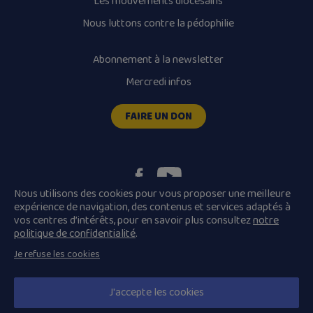
Les mouvements diocésains
Nous luttons contre la pédophilie
Abonnement à la newsletter
Mercredi infos
FAIRE UN DON
Nous utilisons des cookies pour vous proposer une meilleure
expérience de navigation, des contenus et services adaptés à
vos centres d’intérêts, pour en savoir plus consultez
notre
Plan du site
Mentions légales
politique de confidentialité
.
Conditions Générales de Vente
Je refuse les cookies
Politique de confidentialité
© 2026 Diocèse de Quimper et Léon, Tous droits réservés.
J'accepte les cookies