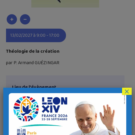
13/02/2027 à 9:00 - 17:00
Théologie de la création
par P. Armand GUÉZINGAR
Lieu de l'évènement
×
Adresse
Juvénat Notre-Dame
Penn Feunteun, 29150 Châteaulin
Coordonnées GPS
Latitude : 48.1848016