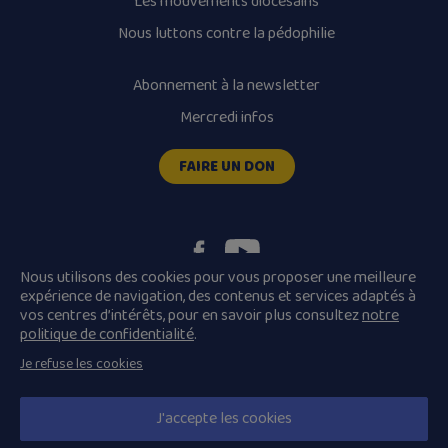
Les mouvements diocésains
Nous luttons contre la pédophilie
Abonnement à la newsletter
Mercredi infos
FAIRE UN DON
Nous utilisons des cookies pour vous proposer une meilleure
expérience de navigation, des contenus et services adaptés à
vos centres d’intérêts, pour en savoir plus consultez
notre
Plan du site
Mentions légales
politique de confidentialité
.
Conditions Générales de Vente
Je refuse les cookies
Politique de confidentialité
© 2026 Diocèse de Quimper et Léon, Tous droits réservés.
J'accepte les cookies