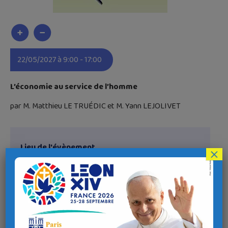
22/05/2027 à 9:00 - 17:00
L’économie au service de l’homme
par M. Matthieu LE TRUÉDIC et M. Yann LEJOLIVET
Lieu de l'évènement
×
Adresse
Juvénat Notre-Dame
Penn Feunteun, 29150 Châteaulin
Coordonnées GPS
Latitude : 48.1848016