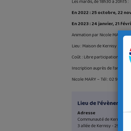
Les mardis, de 18h30 à 20h15 :
En 2022 : 25 octobre, 22 n
En 2023 : 24 janvier, 21 févri
Animation par Nicole MARY
Lieu : Maison de Kernisy : 3 all
Coût : Libre participation
Inscription auprès de l’animatr
Nicole MARY – Tél : 02 98 95 
Lieu de l'évènement
Adresse
Communauté de Kernisy
3 allée de Kernisy - 29000 