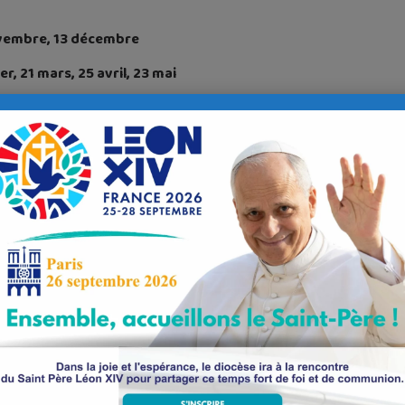
ovembre, 13 décembre
er, 21 mars, 25 avril, 23 mai
ée de Kernisy à Quimper
ice avant le début de la séance ou à la première rencontre pour l’ens
75 72 – n.mary2@wanadoo.fr
Quimper