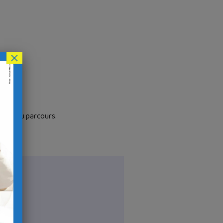
×
emble du parcours.