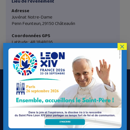
Lieu de l'évènement
Adresse
Juvénat Notre-Dame
Penn Feunteun, 29150 Châteaulin
Coordonnées GPS
Latitude : 48.1848016
×
Longitude : -3.982142
Le Diocèse de Quimper et Léon
Contacter le Diocèse
Contacter ma Paroisse
Contacter un service
Contacter une permanence