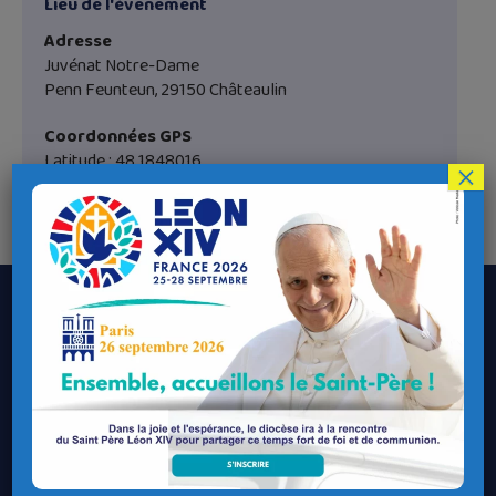
Lieu de l'évènement
Adresse
Juvénat Notre-Dame
Penn Feunteun, 29150 Châteaulin
Coordonnées GPS
Latitude : 48.1848016
×
Longitude : -3.982142
Le Diocèse de Quimper et Léon
Contacter le Diocèse
Contacter ma Paroisse
Contacter un service
Contacter une permanence