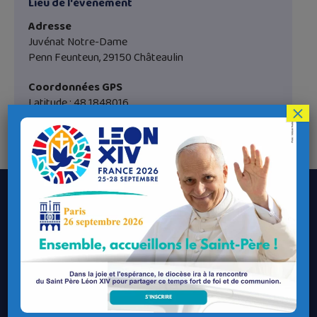
Lieu de l'évènement
Adresse
Juvénat Notre-Dame
Penn Feunteun, 29150 Châteaulin
Coordonnées GPS
Latitude : 48.1848016
×
Longitude : -3.982142
Le Diocèse de Quimper et Léon
Contacter le Diocèse
Contacter ma Paroisse
Contacter un service
Contacter une permanence