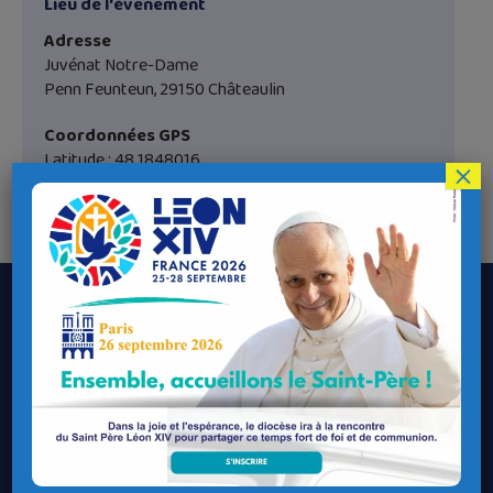
Lieu de l'évènement
Adresse
Juvénat Notre-Dame
Penn Feunteun, 29150 Châteaulin
Coordonnées GPS
Latitude : 48.1848016
×
Longitude : -3.982142
Le Diocèse de Quimper et Léon
Contacter le Diocèse
Contacter ma Paroisse
Contacter un service
Contacter une permanence