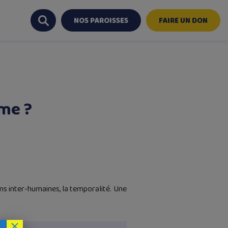
NOS PAROISSES
FAIRE UN DON
mme ?
ions inter-humaines, la temporalité. Une
×