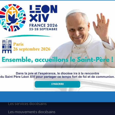
eaulin
Nos paroisses
Les services diocésains
Les mouvements diocésains