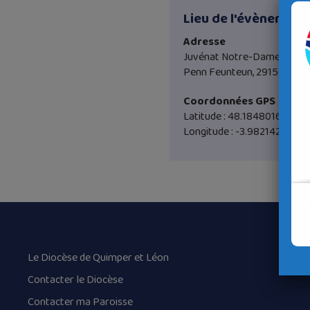
Lieu de l'évènement
Adresse
Juvénat Notre-Dame
Penn Feunteun, 29150 Chât
Coordonnées GPS
Latitude : 48.1848016
Longitude : -3.982142
Le Diocèse de Quimper et Léon
Contacter le Diocèse
Contacter ma Paroisse