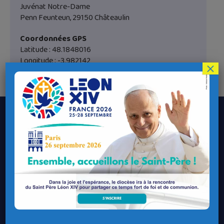
Juvénat Notre-Dame
Penn Feunteun, 29150 Châteaulin
Coordonnées GPS
Latitude : 48.1848016
Longitude : -3.982142
×
Le Diocèse de Quimper et Léon
Contacter le Diocèse
Contacter ma Paroisse
Contacter un service
Contacter une permanence
Recrutement