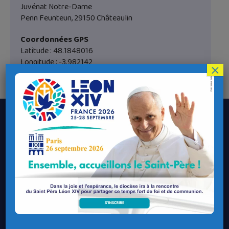
Juvénat Notre-Dame
Penn Feunteun, 29150 Châteaulin
Coordonnées GPS
Latitude : 48.1848016
Longitude : -3.982142
×
Le Diocèse de Quimper et Léon
Contacter le Diocèse
Contacter ma Paroisse
Contacter un service
Contacter une permanence
Recrutement