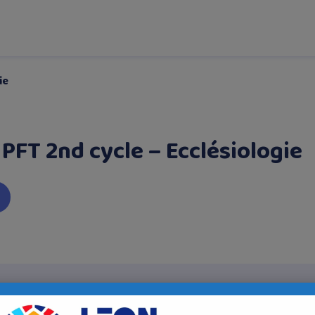
ie
PFT 2nd cycle – Ecclésiologie