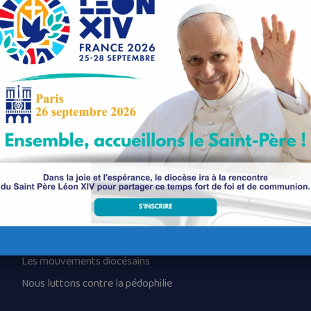
eaulin
Nos paroisses
Les services diocésains
Les mouvements diocésains
Nous luttons contre la pédophilie