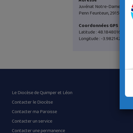
Adresse
Juvénat Notre-Dame
Penn Feunteun, 29150 Chât
Coordonnées GPS
Latitude : 48.1848016
Longitude : -3.982142
Le Diocèse de Quimper et Léon
Contacter le Diocèse
Contacter ma Paroisse
Contacter un service
Contacter une permanence