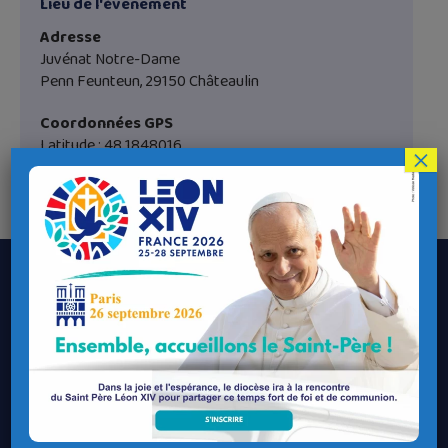
Lieu de l'évènement
Adresse
Juvénat Notre-Dame
Penn Feunteun, 29150 Châteaulin
Coordonnées GPS
Latitude : 48.1848016
×
Longitude : -3.982142
Le Diocèse de Quimper et Léon
Contacter le Diocèse
Contacter ma Paroisse
Contacter un service
Contacter une permanence