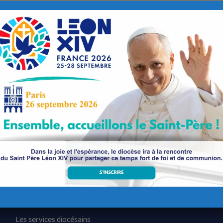
eaulin
Nos paroisses
Les services diocésains