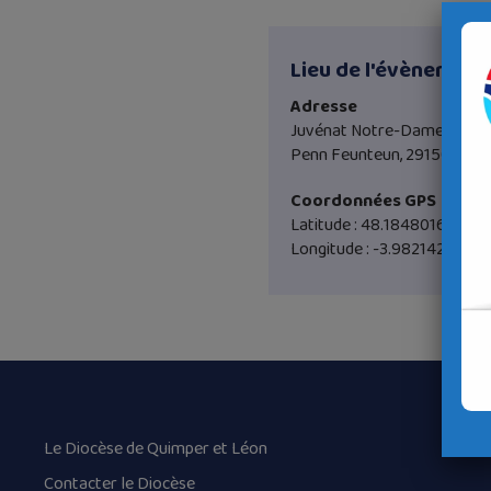
Lieu de l'évènement
Adresse
Juvénat Notre-Dame
Penn Feunteun, 29150 Chât
Coordonnées GPS
Latitude : 48.1848016
Longitude : -3.982142
Le Diocèse de Quimper et Léon
Contacter le Diocèse