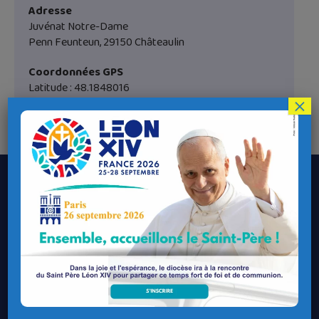
Adresse
Juvénat Notre-Dame
Penn Feunteun, 29150 Châteaulin
Coordonnées GPS
Latitude : 48.1848016
×
Longitude : -3.982142
Le Diocèse de Quimper et Léon
Contacter le Diocèse
Contacter ma Paroisse
Contacter un service
Contacter une permanence
Recrutement