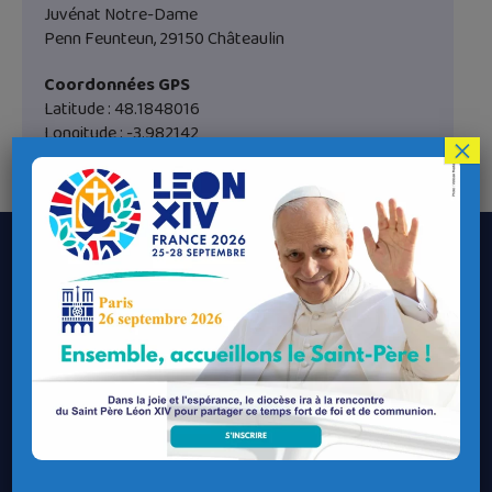
Juvénat Notre-Dame
Penn Feunteun, 29150 Châteaulin
Coordonnées GPS
Latitude : 48.1848016
Longitude : -3.982142
×
Le Diocèse de Quimper et Léon
Contacter le Diocèse
Contacter ma Paroisse
Contacter un service
Contacter une permanence
Recrutement