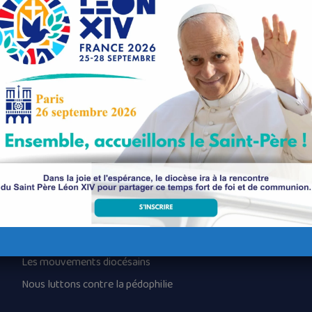
eaulin
Nos paroisses
Les services diocésains
Les mouvements diocésains
Nous luttons contre la pédophilie