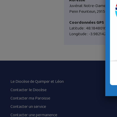
Adresse
Juvénat Notre-Dame
Penn Feunteun, 29150 Chât
Coordonnées GPS
Latitude : 48.1848016
Longitude : -3.982142
Le Diocèse de Quimper et Léon
Contacter le Diocèse
Contacter ma Paroisse
Contacter un service
Contacter une permanence