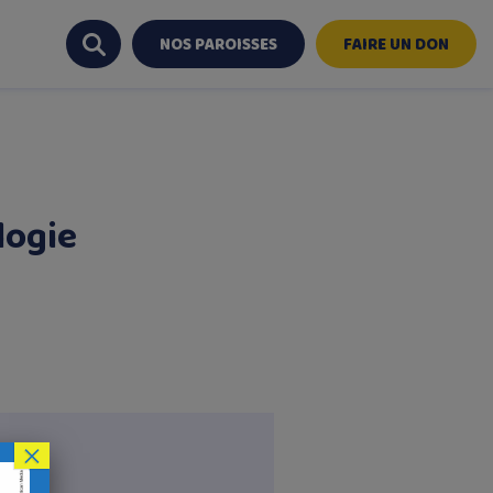
NOS PAROISSES
FAIRE UN DON
logie
×