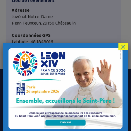
Lieu de l'évènement
Adresse
Juvénat Notre-Dame
Penn Feunteun, 29150 Châteaulin
Coordonnées GPS
Latitude : 48.1848016
×
Longitude : -3.982142
Le Diocèse de Quimper et Léon
Contacter le Diocèse
Contacter ma Paroisse
Contacter un service
Contacter une permanence