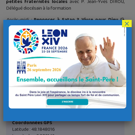
petites fraternités locales
avec P. Jean-Yves DIROU,
Délégué diocésain à la formation
Après-midi
:
Renoncer à Satan ? Vivre pour Dieu (à
×
partir de Rm 6, 11)
avec Fr. Jean-Michel GRIMAUD, Abbé de
Landévennec
Journée ouverte à tous
Renseignements et contact : Mme Nicole MATHIOT – 02 98
94 52 06 / nicole-mathiot@orange.fr
Lieu de l'évènement
Adresse
Juvénat Notre-Dame
Penn Feunteun, 29150 Châteaulin
Coordonnées GPS
Latitude : 48.1848016