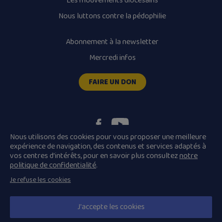
Les mouvements diocésains
Nous luttons contre la pédophilie
Abonnement à la newsletter
Mercredi infos
FAIRE UN DON
Nous utilisons des cookies pour vous proposer une meilleure
expérience de navigation, des contenus et services adaptés à
vos centres d’intérêts, pour en savoir plus consultez
notre
Plan du site
Mentions légales
politique de confidentialité
.
Conditions Générales de Vente
Je refuse les cookies
Politique de confidentialité
© 2026 Diocèse de Quimper et Léon, Tous droits réservés.
J'accepte les cookies