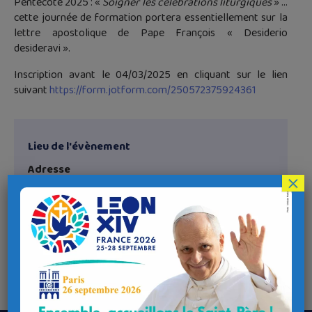
Pentecôte 2025 : «
Soigner les célébrations liturgiques
» …
cette journée de formation portera essentiellement sur la
lettre apostolique de Pape François « Desiderio
desideravi ».
Inscription avant le 04/03/2025 en cliquant sur le lien
suivant
https://form.jotform.com/250572375924361
Lieu de l'évènement
Adresse
×
Juvénat Notre-Dame
Penn Feunteun, 29150 Châteaulin
Coordonnées GPS
Latitude : 48.1848016
Longitude : -3.982142