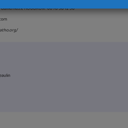
u Guillemette HOUGRON : 06 78 98 12 96
.com
atho.org/
eaulin