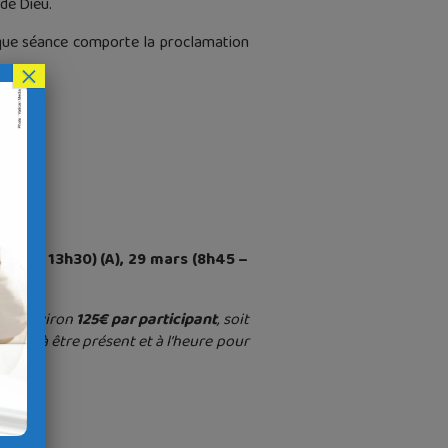
 de Dieu.
aque séance comporte la proclamation
×
:
8h45 – 13h30) (A), 29 mars (8h45 –
ûte environ
125€ par participant
, soit
eiller à être présent et à l’heure pour