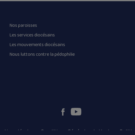
Nos paroisses
Les services diocésains
Les mouvements diocésains
Nous luttons contre la pédophilie
ntions légales
Conditions Générales de Vente
Politi