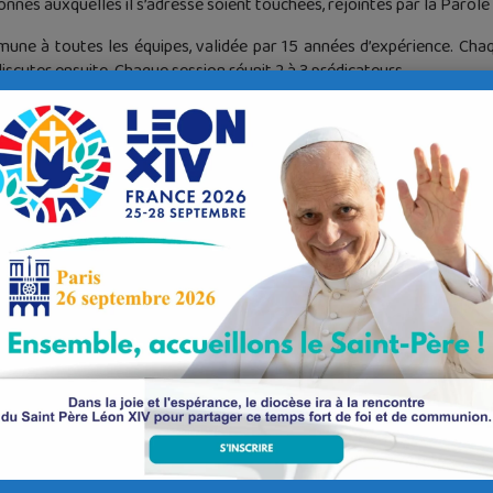
onnes auxquelles il s’adresse soient touchées, rejointes par la Parole
une à toutes les équipes, validée par 15 années d’expérience. Ch
iscuter ensuite. Chaque session réunit 2 à 3 prédicateurs.
T
: elles ne peuvent pas être dissociées, et sont articulées en 4 thèmes 
ation
d’une homélie (AACMA)
on d’une
homélie en 3 temps
UNICATION
pour faire passer sa conviction
e DIACRES : (repas pris ensemble) – Les samedis : 22 mars (
ces, 9h – 17h) (C et D)
urées par des bénévoles mais l’organisation de chaque séance co
e par le service diocésain de formation. Il est donc nécessaire de v