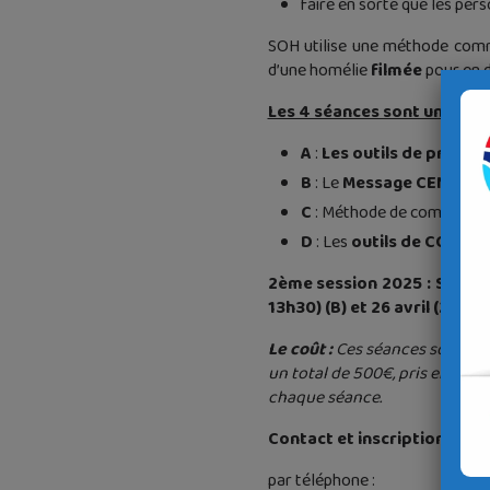
faire en sorte que les pers
SOH utilise une méthode comm
d’une homélie
filmée
pour en d
Les 4 séances sont un TOU
A
:
Les outils de prépar
B
: Le
Message CENTRAL
C
: Méthode de compositi
D
: Les
outils de COMM
2ème session 2025 : Spécial
13h30) (B) et 26 avril (2 séan
L
e coût :
Ces séances sont ass
un total de 500€, pris en charg
chaque séance.
Contact et inscription :
par téléphone :