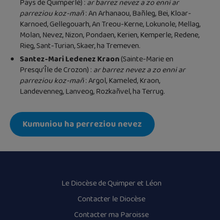
Pays de Quimperlé) :
ar barrez nevez a zo enni ar
parreziou koz-mañ
: An Arhanaou, Bañleg, Bei, Kloar-
Karnoed, Gellegouarh, An Treou-Kerne, Lokunole, Mellag,
Molan, Nevez, Nizon, Pondaen, Kerien, Kemperle, Redene,
Rieg, Sant-Turian, Skaer, ha Tremeven.
Santez-Mari Ledenez Kraon
(Sainte-Marie en
Presqu’Île de Crozon) :
ar barrez nevez a zo enni ar
parreziou koz-mañ
: Argol, Kameled, Kraon,
Landevenneg, Lanveog, Rozkañvel, ha Terrug.
Kumuniou ha perreziou nevez
Le Diocèse de Quimper et Léon
Contacter le Diocèse
Contacter ma Paroisse