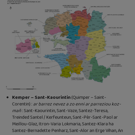
Kemper – Sant-Kaourintin
(Quimper – Saint-
Corentin) :
ar barrez nevez a zo enni ar parreziou koz-
mañ
: Sant-Kaourintin, Sant-Vaze, Santez-Teresa,
Treinded Santel / Kerfeunteun, Sant-Pèr-Sant-Paol ar
Meillou-Glaz, Itron-Varia Lokmaria, Santez-Klara ha
Santez-Bernadette Penharz, Sant-Alor an Erge Vihan, An