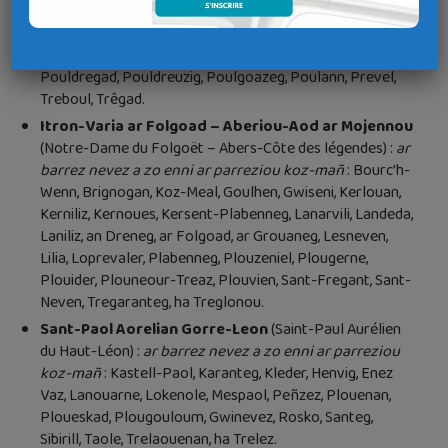
Kerlaz, Lababan, Landudeg, Ar Yeuc’h, Mahalon, Koñforz-
Meilar, Purid, Ploare, Plogastell-Sant-Jermen, Plogoñv,
Pleheneg, Ploan, Plozeved, Pont-Kroaz, Pouldahu,
Pouldregad, Pouldreuzig, Poulgoazeg, Poulann, Prevel,
Treboul, Trêgad.
Itron-Varia ar Folgoad – Aberiou-Aod ar Mojennou
(Notre-Dame du Folgoët – Abers-Côte des légendes) :
ar
barrez nevez a zo enni ar parreziou koz-mañ
: Bourc’h-
Wenn, Brignogan, Koz-Meal, Goulhen, Gwiseni, Kerlouan,
Kerniliz, Kernoues, Kersent-Plabenneg, Lanarvili, Landeda,
Laniliz, an Dreneg, ar Folgoad, ar Grouaneg, Lesneven,
Lilia, Loprevaler, Plabenneg, Plouzeniel, Plougerne,
Plouider, Plouneour-Treaz, Plouvien, Sant-Fregant, Sant-
Neven, Tregaranteg, ha Treglonou.
Sant-Paol Aorelian Gorre-Leon
(Saint-Paul Aurélien
du Haut-Léon) :
ar barrez nevez a zo enni ar parreziou
koz-mañ
: Kastell-Paol, Karanteg, Kleder, Henvig, Enez
Vaz, Lanouarne, Lokenole, Mespaol, Peñzez, Plouenan,
Ploueskad, Plougouloum, Gwinevez, Rosko, Santeg,
Sibirill, Taole, Trelaouenan, ha Trelez.