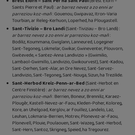
Brest Elorn – Sant Pèr ha Sant Paol
(Brest Elorn –
Saints Pierre et Paul) :
ar barrez nevez a zo enni ar
parreziou koz-mañ
: Gouenou, Gwipavaz, Itron-Varia
Tourbian, ar Releg-Kerhuon, Loperhed, ha Plougastell.
Sant-Tivizio – Bro Landi
(Saint-Tiviziau – Bro Landi) :
ar barrez nevez a zo enni ar parreziou koz-mañ
:
Bodiliz, Koummana, Gwiglann, Lanneured, Logeginer
Sant-Tegoneg, Lokmelar, Gwikar, Gwineventer, Plouvorn,
Gwitevede, « Santez-Anna Landivizio » (Gwimilio,
Lambaol-Gwimillo, Landivizio, Gwikourvest), Sant-Kadou,
Sant-Derhen, Sant-Alar, an Dre Nevez, Sant-Servez-
Landivizio, Sant-Tegoneg, Sant-Nouga, Sizun, ha Trezilide.
Sant-Herbod Kreiz-Penn-ar-Bed
(Saint-Herbot en
Centre Finistère) :
ar barrez nevez a zo enni ar
parreziou koz-mañ
: Berrien, Boneur, Brenniliz, Karaez-
Plougêr, Kastell-Nevez-ar-Faou, Kleden-Poher, Koloreg,
Kore, an Uhelgoad, Kerglov, ar Fouillez, Landelo, Laz,
Leuhan, Lokmaria-Berrien, Motrev, Plonevez-ar-Faou,
Plonevell, Plouie, Poulaouen, Sant-Wazeg, Sant-Herbod,
Sant-Hern, Santoz, Skrigneg, Speied, ha Tregourez.