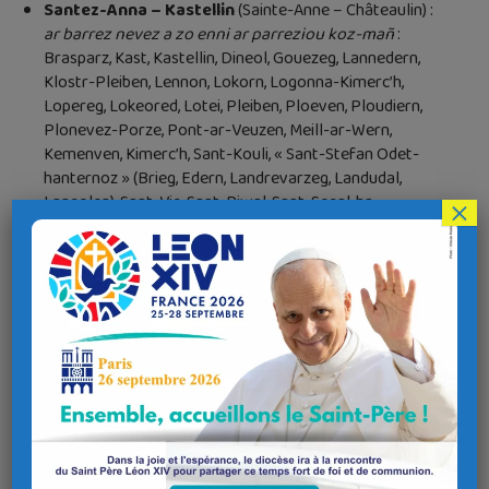
Santez-Anna – Kastellin
(Sainte-Anne – Châteaulin) :
ar barrez nevez a zo enni ar parreziou koz-mañ
:
Brasparz, Kast, Kastellin, Dineol, Gouezeg, Lannedern,
Klostr-Pleiben, Lennon, Lokorn, Logonna-Kimerc’h,
Lopereg, Lokeored, Lotei, Pleiben, Ploeven, Ploudiern,
Plonevez-Porze, Pont-ar-Veuzen, Meill-ar-Wern,
Kemenven, Kimerc’h, Sant-Kouli, « Sant-Stefan Odet-
hanternoz » (Brieg, Edern, Landrevarzeg, Landudal,
Langolen), Sant-Vig, Sant-Riwal, Sant-Segal, ha
×
Tregarvan.
Itron-Varia an Daouzeg Abostol – Konk-Kerne
(Notre-Dame des Douze Apôtres – Concarneau) :
ar
barrez nevez a zo enni ar parreziou koz-mañ
: Beuzeg-
Konk, Konk-Kerne, Eliant, Kernevel, Lanrieg, an Treiz,
Melven, Rosporden, Sant-Filber Tregon, Sant-Ivi, Tourc’h,
ha Tregon.
Sant-Tudual – Douarnenez
(Saint-Tugdual –
Douarnenez) :
ar barrez nevez a zo enni ar parreziou
koz-mañ
: Gwaien, Beuzeg-ar-C’hap, Kleden-ar-C’hap,
Douarnenez, Eskibien, Goulien, Gwiler-Kerne, Enez-Sun,