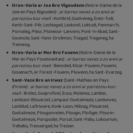
Itron-Varia ar Joa Bro Vigoudenn
(Notre-Dame de la
Joie en Pays Bigouden) :
ar barrez nevez a zo enni ar
parreziou koz-mañ
: Kombrid, Guelveneg, Enez-Tudi,
Keriti-Sant-Pér, Lechiagad, Leskonil, Loktudi, Penmarc’h,
Pornaleg, Pleur, Ploneour-Lanvern, Pont-’n-Abad, Sant-
Gwenole, Sant-Yann-Drolimon, Triagad, Tregeneg, ha
Tremeog.
Itron-Varia ar Mor Bro Fouenn
(Notre-Dame de la
Mer en Pays Fouesnantais) :
ar barrez nevez a zo enni ar
parreziou koz-mañ
: Benoded, Kloar-Fouenn, Fouenn,
Gouenac’h, Ar Forest-Fouenn, Pluwenn, ha Sant-Evarzeg.
Sant-Vaze Bro an Irwaz
(Saint-Mathieu en Pays
d’Iroise) :
ar barrez nevez a zo enni ar parreziou koz-
mañ
: Brelez, Gwiproñvel, Eusa, Molenez, Lamber,
Lambaol-Blouarzel, Lampaul-Gwitalmeze, Landunvez,
Lanildud, Lañriware, Konk-Leon, Milizag, Plouarzel,
Gwitalmeze, Plougonvelen, Plougin, Ploñger, Plourin-
Gwitalmeze, Porspoder, Porsal, Sant-Pabu, Lokournan,
Trebabu, Treouergad, ha Trezian.