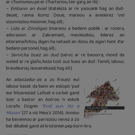
er c’humuniou pe er c’harteriou, teir garg an Iliz :
–
Embann an Aviel
(Katekiza ar re yaouank hag an dud-
deuet, ranna Komz Doue, mareou a avielerez ’vel
sizunveziou misioner, hag all) ;
–
Lida ar Zilvidigez
(mareou a bedenn publik : ar rozera,
adorasion ar Zakramant, meuleudiou, liderez an
interamañchou, digeri ha netaad an ilizou da zigeri hent d’ar
bedenn personel, hag all) ;
–
Servicha buez an dud
(servij ar re baourra, mond da
weled ar re glañv, beza tost ouz buez an dud : famill, labour,
breudeuriaj, laouenekaad, hag all.)
An adaozadur-ze a zo frouez eul
labour kaset da benn en eskopti ’pad
eur bloaveziad. Lañset e oa bet gand
lizer a bastor an Aotrou ’n eskob
Lorañs Dognin
“Evid eun Iliz e
Mision”
(27 a viz Meurz 2016). Anoiou
ha bevennou ar parreziou nevez a zo
bet dibabet gand ali kristenien pep korn-bro.