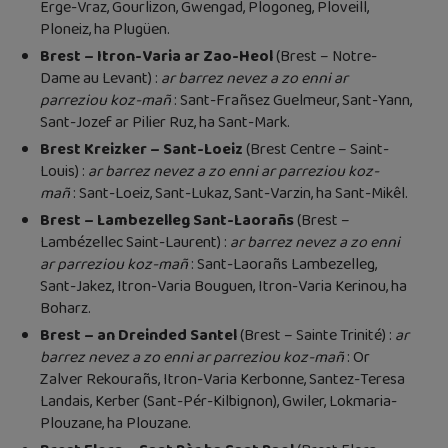
Erge-Vraz, Gourlizon, Gwengad, Plogoneg, Ploveill,
Ploneiz, ha Plugüen.
Brest – Itron-Varia ar Zao-Heol
(Brest – Notre-
Dame au Levant) :
ar barrez nevez a zo enni ar
parreziou koz-mañ
: Sant-Frañsez Guelmeur, Sant-Yann,
Sant-Jozef ar Pilier Ruz, ha Sant-Mark.
Brest Kreizker – Sant-Loeiz
(Brest Centre – Saint-
Louis) :
ar barrez nevez a zo enni ar parreziou koz-
mañ
: Sant-Loeiz, Sant-Lukaz, Sant-Varzin, ha Sant-Mikêl.
Brest – Lambezelleg Sant-Laorañs
(Brest –
Lambézellec Saint-Laurent) :
ar barrez nevez a zo enni
ar parreziou koz-mañ
: Sant-Laorañs Lambezelleg,
Sant-Jakez, Itron-Varia Bouguen, Itron-Varia Kerinou, ha
Boharz.
Brest – an Dreinded Santel
(Brest – Sainte Trinité) :
ar
barrez nevez a zo enni ar parreziou koz-mañ
: Or
Zalver Rekourañs, Itron-Varia Kerbonne, Santez-Teresa
Landais, Kerber (Sant-Pér-Kilbignon), Gwiler, Lokmaria-
Plouzane, ha Plouzane.