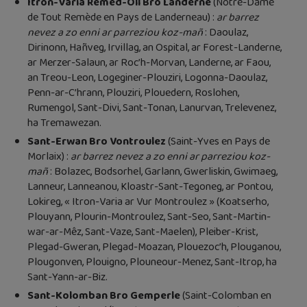
Itron-Varia Remed-Oll Bro Landerne
(Notre-Dame
de Tout Remède en Pays de Landerneau) :
ar barrez
nevez a zo enni ar parreziou koz-mañ
: Daoulaz,
Dirinonn, Hañveg, Irvillag, an Ospital, ar Forest-Landerne,
ar Merzer-Salaun, ar Roc’h-Morvan, Landerne, ar Faou,
an Treou-Leon, Logeginer-Plouziri, Logonna-Daoulaz,
Penn-ar-C’hrann, Plouziri, Plouedern, Roslohen,
Rumengol, Sant-Divi, Sant-Tonan, Lanurvan, Trelevenez,
ha Tremawezan.
Sant-Erwan Bro Vontroulez
(Saint-Yves en Pays de
Morlaix) :
ar barrez nevez a zo enni ar parreziou koz-
mañ
: Bolazec, Bodsorhel, Garlann, Gwerliskin, Gwimaeg,
Lanneur, Lanneanou, Kloastr-Sant-Tegoneg, ar Pontou,
Lokireg, « Itron-Varia ar Vur Montroulez » (Koatserho,
Plouyann, Plourin-Montroulez, Sant-Seo, Sant-Martin-
war-ar-Mêz, Sant-Vaze, Sant-Maelen), Pleiber-Krist,
Plegad-Gweran, Plegad-Moazan, Plouezoc’h, Plouganou,
Plougonven, Plouigno, Plouneour-Menez, Sant-Itrop, ha
Sant-Yann-ar-Biz.
Sant-Kolomban Bro Gemperle
(Saint-Colomban en