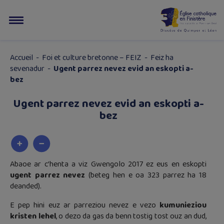
Accueil
-
Foi et culture bretonne – FEIZ
-
Feiz ha
sevenadur
-
Ugent parrez nevez evid an eskopti a-
bez
Ugent parrez nevez evid an eskopti a-
bez
Abaoe ar c’henta a viz Gwengolo 2017 ez eus en eskopti
ugent parrez nevez
(beteg hen e oa 323 parrez ha 18
deanded).
E pep hini euz ar parreziou nevez e vezo
kumunieziou
kristen lehel
, o dezo da gas da benn tostig tost ouz an dud,