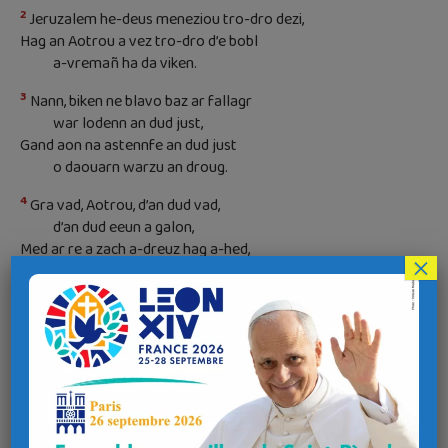
2
Jeruzalem he-deus meneziou tro-dro dezi,
Hag an Aotrou a vez tro-dro d’e bobl
a-vremañ ha da viken.
3
Nann, biken ne blavo baz ar fallagr
war lodenn an dud just,
Gand aon na astennfe an dud just
o daouarn warzu an droug.
4
Gra vad, Aotrou, d’an dud vad,
d’an dud eeun a galon,
Med ar re a zach a-dreuz hag a-hed,
×
kas anezo Aotrou gand ar re fallagr !
Peoc’h war lzrael !
Fidel eo an Aotrou : ho tiwall a ra,
hag ho lakaad divrall !
« Peoc’h ha trugarez da Izrael Doue ! »
(Gal. 6,16)