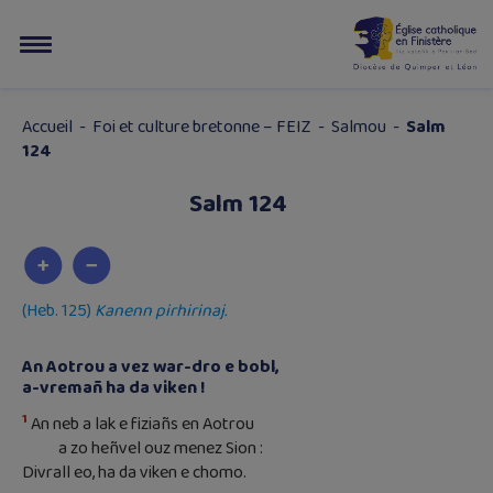
Accueil
-
Foi et culture bretonne – FEIZ
-
Salmou
-
Salm
124
Salm 124
(Heb. 125)
Kanenn pirhirinaj.
An Aotrou a vez war-dro e bobl,
a-vremañ ha da viken !
1
An neb a lak e fiziañs en Aotrou
a zo heñvel ouz menez Sion :
Divrall eo, ha da viken e chomo.