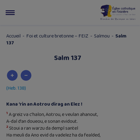
Accueil
-
Foi et culture bretonne – FEIZ
-
Salmou
-
Salm
137
Salm 137
(Heb. 138)
Kana ’rin an Aotrou dirag an Elez !
1
A greiz va c’halon, Aotrou, e veulan ahanout,
A-dal d’an doueou, e sonan evidout.
2
Stoui a ran warzu da dempl santel
Ha meuli da Ano evid da vadelez ha da fealded,