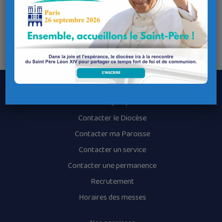
Aotrou, pep tra ’peus greet evidon,
na zilez ket oberou da zaouarn.
« Ar poblou payan a gerzo ouz sklerijenn kêr zantel Doue
ha rouaned an douar a zegaso dezi o gloar. »
(Disk. 21,24)
Le Diocèse de Quimper et Léon
Contacter le Diocèse
Contacter ma Paroisse
Contacter un service
Contacter une permanence
Recrutement
Horaires des messes