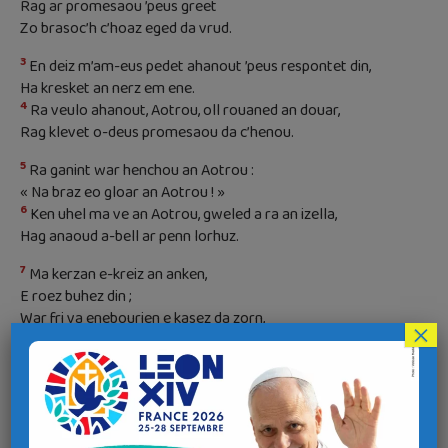
Rag ar promesaou ’peus greet
Zo brasoc’h c’hoaz eged da vrud.
3
En deiz m’am-eus pedet ahanout ’peus respontet din,
Ha kresket an nerz em ene.
4
Ra veulo ahanout, Aotrou, oll rouaned an douar,
Rag klevet o-deus promesaou da c’henou.
5
Ra ganint war henchou an Aotrou :
« Na braz eo gloar an Aotrou ! »
6
Ken uhel ma ve an Aotrou, gweled a ra an izella,
Hag anaoud a-bell ar penn lorhuz.
7
Ma kerzan e-kreiz an anken,
E roez buhez din ;
War fri va enebourien e kasez da zorn,
×
Ha da Zehou a zaveta ahanon.
8
An Aotrou a ray pep tra evidon :
Aotrou, peurbaduz eo da vadelez !
Na zilez ket oberou da zaouarn.