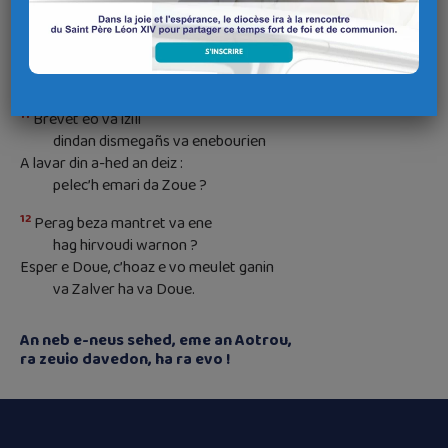
10
Lavaroud a rin da Zoue va roc’h : *
perag am ankounac’haez ?
Perag e vezan trist o vale
gwasket gand an enebour ?
11
Brevet eo va izili
dindan dismegañs va enebourien
A lavar din a-hed an deiz :
pelec’h emari da Zoue ?
12
Perag beza mantret va ene
hag hirvoudi warnon ?
Esper e Doue, c’hoaz e vo meulet ganin
va Zalver ha va Doue.
An neb e-neus sehed, eme an Aotrou,
ra zeuio davedon, ha ra evo !