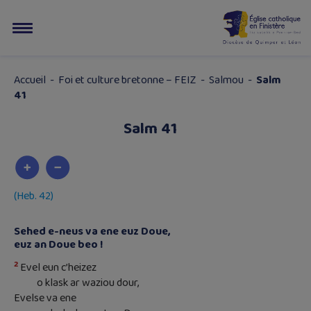
Accueil
-
Foi et culture bretonne – FEIZ
-
Salmou
-
Salm
41
Salm 41
(Heb. 42)
Sehed e-neus va ene euz Doue,
euz an Doue beo !
2
Evel eun c’heizez
o klask ar waziou dour,
Evelse va ene