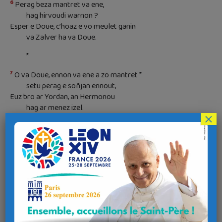
6
Perag beza mantret va ene,
hag hirvoudi warnon ?
Esper e Doue, c’hoaz e vo meulet ganin
va Zalver ha va Doue.
*
7
O va Doue, ennon va ene a zo mantret *
setu perag e soñjan ennout,
Euz bro ar Yordan, an Hermonou
hag ar menez izel.
×
8
Euz eun islonk d’egile
e tasson trouz da ruillou-dour,
Da oll goummou ha da oll wagennou
a zo tremenet warnon.
9
War an deiz e ro Doue e garantez, *
hag a-hed an noz
E gan a zo ganin
pedenn da Zoue va buhez.