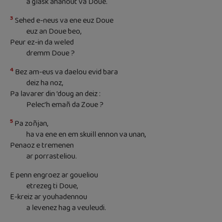
a glask ahanout va Doue.
3
Sehed e-neus va ene euz Doue
euz an Doue beo,
Peur ez-in da weled
dremm Doue ?
4
Bez am-eus va daelou evid bara
deiz ha noz,
Pa lavarer din ’doug an deiz :
Pelec’h emañ da Zoue ?
5
Pa zoñjan,
ha va ene en em skuill ennon va unan,
Penaoz e tremenen
ar porrasteliou.
E penn engroez ar goueliou
etrezeg ti Doue,
E-kreiz ar youhadennou
a levenez hag a veuleudi.