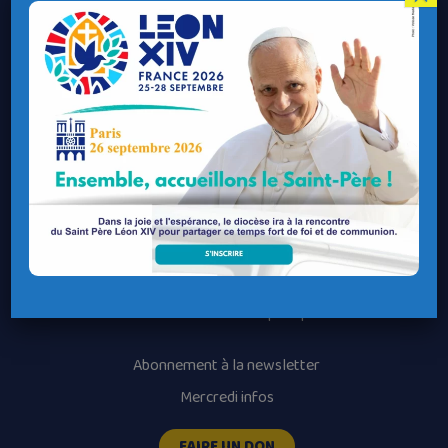
Contacter le Diocèse
Contacter ma Paroisse
Contacter un service
Contacter une permanence
Recrutement
Horaires des messes
Nos paroisses
Les services diocésains
Les mouvements diocésains
Nous luttons contre la pédophilie
Abonnement à la newsletter
Mercredi infos
FAIRE UN DON