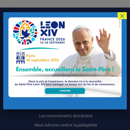
×
Le Diocèse de Quimper et Léon
Contacter le Diocèse
Contacter ma Paroisse
Contacter un service
Contacter une permanence
Recrutement
Horaires des messes
Nos paroisses
Les services diocésains
Les mouvements diocésains
Nous luttons contre la pédophilie