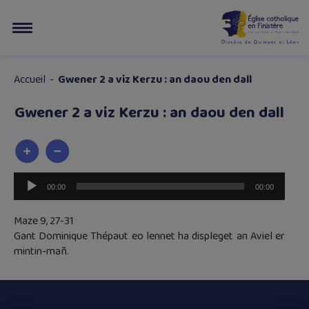
Accueil
-
Gwener 2 a viz Kerzu : an daou den dall
Gwener 2 a viz Kerzu : an daou den dall
Lecteur
00:00
00:00
audio
Maze 9, 27-31
Gant Dominique Thépaut eo lennet ha displeget an Aviel er
mintin-mañ.