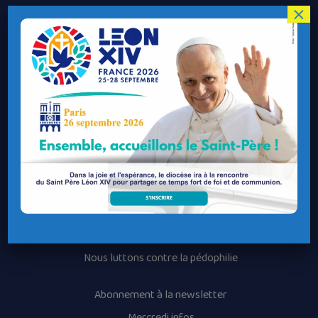
×
Le Diocèse de Quimper et Léon
Contacter le Diocèse
Contacter ma Paroisse
Contacter un service
Contacter une permanence
Recrutement
Horaires des messes
Nos paroisses
Les services diocésains
Les mouvements diocésains
Nous luttons contre la pédophilie
Abonnement à la newsletter
Mercredi infos