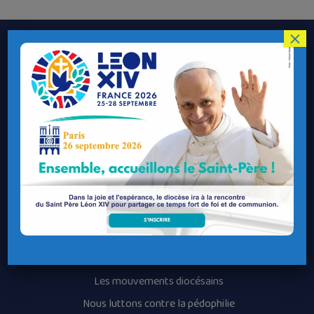
×
Le Diocèse de Quimper et Léon
Contacter le Diocèse
Contacter ma Paroisse
Contacter un service
Contacter une permanence
Recrutement
Horaires des messes
Nos paroisses
Les services diocésains
Les mouvements diocésains
Nous luttons contre la pédophilie