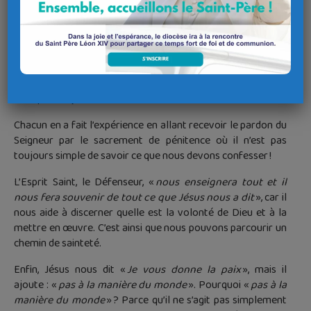
renonçant à tout égoïsme en nous mettant au service des
autres.
Pour «
garder la Parole de Dieu
» comme je l’ai dit, il faut du
courage, car il y a un combat spirituel à mener, pas contre
des personnes, mais contre le mal qui est aussi en nous et il
n’est pas toujours facile de le discerner.
Chacun en a fait l’expérience en allant recevoir le pardon du
Seigneur par le sacrement de pénitence où il n’est pas
toujours simple de savoir ce que nous devons confesser !
L’Esprit Saint, le Défenseur, «
nous enseignera tout et il
nous fera souvenir de tout ce que Jésus nous a dit
», car il
nous aide à discerner quelle est la volonté de Dieu et à la
mettre en œuvre. C’est ainsi que nous pouvons parcourir un
chemin de sainteté.
Enfin, Jésus nous dit «
Je vous donne la paix
», mais il
ajoute : «
pas
à la manière du monde
». Pourquoi «
pas à la
manière du monde
» ? Parce qu’il ne s’agit pas simplement