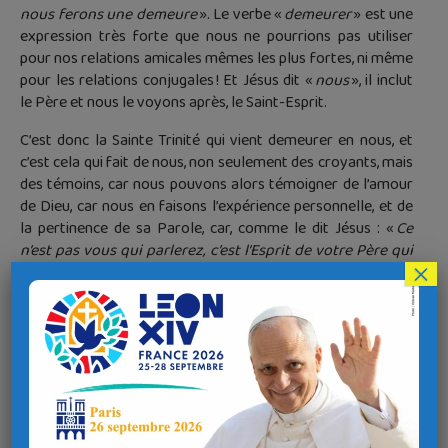
nous ferons une demeure
». Le verbe «
demeurer
» est une
expression très forte que nous ne pourrions pas utiliser
pour nos relations amicales mêmes les plus fortes, ni même
pour les relations conjugales ! Et Jésus dit «
nous
», il inclut
le Père et nous le voyons après, le Saint-Esprit.
C’est donc la Sainte Trinité qui vient demeurer en nous, et
c’est cela qui fait de nous, non seulement des croyants, mais
des témoins, car nous pouvons alors témoigner de l’amour
de Dieu, car nous en faisons l’expérience personnelle, et de
la pertinence de sa Parole, car, comme le dit Jésus : «
Ce
n’est pas vous qui parlerez, c’est l’Esprit de votre Père qui
×
parlera en vous. »
(Mt 10,20) ;
Ensuite, «
le Défenseur, l’Esprit Saint que le Père enverra en
mon nom
. ». Le terme «
Défenseur
» évoque un avocat qui
prendrait notre défense contre quelqu’un qui nous
accuserait. Là encore, c’est une expression très forte… Être
chrétien, ce n’est pas facile, c’est accepter de passer par une
porte étroite. C’est accepter de porter sa croix à la suite du
Christ, c’est-à-dire à donner notre vie par amour en