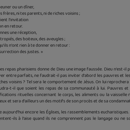
euner ou un dîner,
s frères, ni tes parents, ni de riches voisins ;
ient l’invitation
on en retour.
onnes une réception,
tropiés, des boiteux, des aveugles ;
’ils n’ont rien à te donner en retour :
surrection des justes. »
des repas pharisiens donne de Dieu une image faussée. Dieu n’est-il 
ver entre parfaits, ne faudrait-il pas inviter d’abord les pauvres et
iches voisins ? Tel sera le comportement de Jésus. On lui reprocher
oudra-t-il que soient les repas de sa communauté à lui. Pauvres et
ifications rituelles concernant le corps, les aliments ou la vaisselle
gieux et sera d’ailleurs un des motifs de son procès et de sa condamna
e aujourd’hui encore les Églises, les rassemblements eucharistiques.
 sentent-ils à l’aise quand ils ne comprennent pas le langage ou ne 