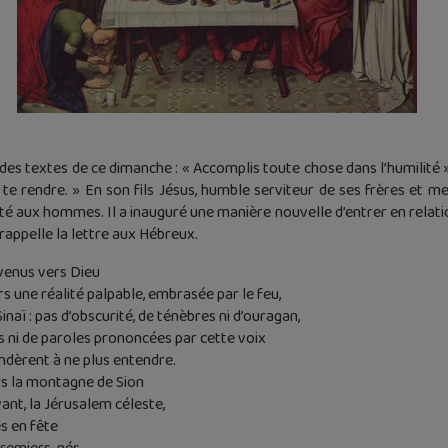
des textes de ce dimanche : « Accomplis toute chose dans l’humilité »
 te rendre. » En son fils Jésus, humble serviteur de ses frères et mess
é aux hommes. Il a inauguré une manière nouvelle d’entrer en relation a
 rappelle la lettre aux Hébreux.
venus vers Dieu
s une réalité palpable, embrasée par le feu,
ï : pas d’obscurité, de ténèbres ni d’ouragan,
 ni de paroles prononcées par cette voix
andèrent à ne plus entendre.
rs la montagne de Sion
ivant, la Jérusalem céleste,
s en fête