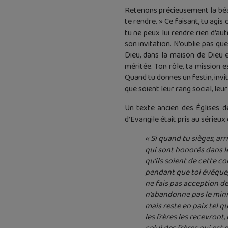
Retenons précieusement la béati
te rendre. » Ce faisant, tu agis
tu ne peux lui rendre rien d’au
son invitation. N’oublie pas qu
Dieu, dans la maison de Dieu 
méritée. Ton rôle, ta mission e
Quand tu donnes un festin, invit
que soient leur rang social, leu
Un texte ancien des Églises de
d’Evangile était pris au série
« Si quand tu sièges, a
qui sont honorés dans l
qu’ils soient de cette 
pendant que toi évêque, 
ne fais pas acception de
n’abandonne pas le minis
mais reste en paix tel qu
les frères les recevront, e