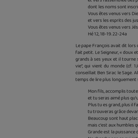
et vers l’assemblée des 
dont les noms sont inscri
Vous êtes venus vers Dieu
et vers les esprits des j
Vous êtes venus vers Jésu
Hé 12, 18-19.22-24a
Le pape François avait dit lors
fait petit. Le Seigneur, « doux e
grands à ses yeux et il tourne s
vie”, qui vient du monde (cf. 
conseillait Ben Sirac le Sage.
temps de lire plus longuement 
Mon fils, accomplis toute
et tu seras aimé plus qu’u
Plus tu es grand, plus il fa
tu trouveras grâce devan
Beaucoup sont haut placé
mais c’est aux humbles qu
Grande est la puissance d