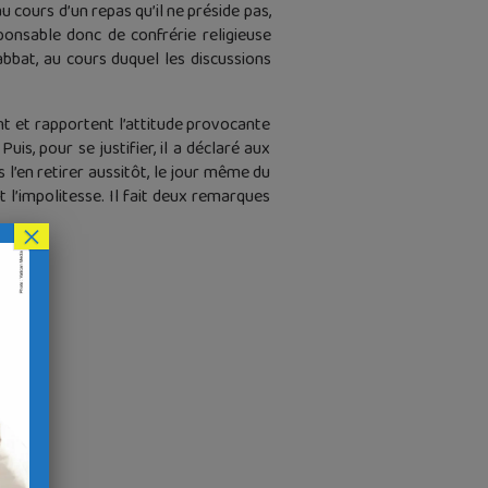
 cours d’un repas qu’il ne préside pas,
esponsable donc de confrérie religieuse
sabbat, au cours duquel les discussions
ent et rapportent l’attitude provocante
Puis, pour se justifier, il a déclaré aux
 l’en retirer aussitôt, le jour même du
t l’impolitesse. Il fait deux remarques
×