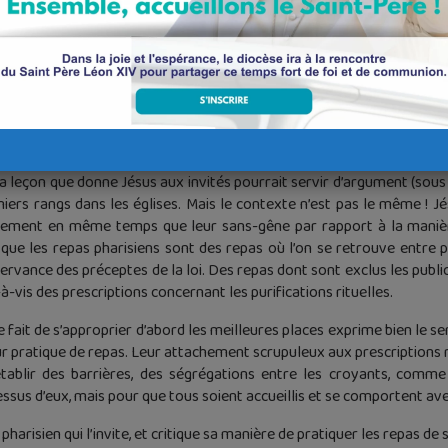
invité, va te mettre à la dernière place.
qui t’a invité,
ce plus haut”,
nneur
 seront à la table avec toi.
e sera abaissé ; et qui s’abaisse sera élevé. »
louange que chantait sa mère : « Il s’est penché sur son humble serva
La leçon que donne Jésus aux invités pourrait servir d’argument (sous l
iers rangs dans les églises. Mais le contexte n’est pas le même ! Jé
lement en même temps que leur sans-gêne par rapport à la manière
t que les repas pharisiens sont des repas où l’on se retrouve entr
bservance des préceptes de la loi. Des repas dont sont exclus les publ
-à-vis des prescriptions concernant les purifications rituelles.
e fait de s’approprier d’abord les meilleures places exprime bien le s
ur pratique de repas. Leur attachement scrupuleux aux prescriptions ritu
établir des barrières, des ségrégations entre les croyants, comme 
ssus d’eux, mais pour que tous soient accueillis et se comportent avec
harisien qui l’invite, et critique sa manière de pratiquer les repas de 