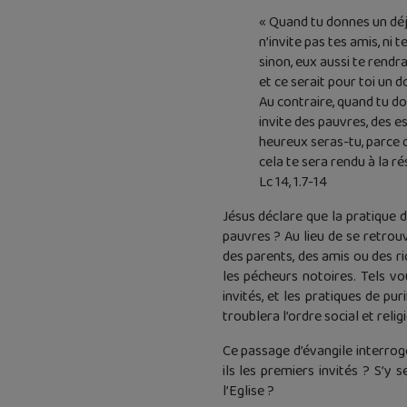
« Quand tu donnes un déj
n’invite pas tes amis, ni te
sinon, eux aussi te rendra
et ce serait pour toi un d
Au contraire, quand tu d
invite des pauvres, des es
heureux seras-tu, parce qu
cela te sera rendu à la ré
Lc 14, 1.7-14
Jésus déclare que la pratique 
pauvres ? Au lieu de se retrou
des parents, des amis ou des r
les pécheurs notoires. Tels v
invités, et les pratiques de pur
troublera l’ordre social et reli
Ce passage d’évangile interrog
ils les premiers invités ? S’y
l’Eglise ?