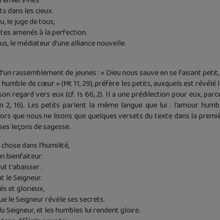
premiers-nés
ts dans les cieux.
, le juge de tous,
ustes amenés à la perfection.
s, le médiateur d’une alliance nouvelle.
 d’un rassemblement de jeunes : « Dieu nous sauve en se faisant petit,
t humble de cœur » (Mt 11, 29), préfère les petits, auxquels est révélé 
on regard vers eux (cf. Is 66, 2). Il a une prédilection pour eux, parc
1Jn 2, 16). Les petits parlent la même langue que lui : l’amour humbl
 Alors que nous ne lisons que quelques versets du texte dans la premi
ses leçons de sagesse.
 chose dans l’humilité,
n bienfaiteur.
ut t’abaisser :
t le Seigneur.
s et glorieux,
e le Seigneur révèle ses secrets.
u Seigneur, et les humbles lui rendent gloire.