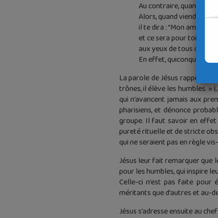
Au contraire, quand tu es 
Alors, quand viendra celui 
il te dira : “Mon ami, avan
et ce sera pour toi un ho
aux yeux de tous ceux qui
En effet, quiconque s’élèv
La parole de Jésus rappelle la 
trônes, il élève les humbles. » 
qui n’avancent jamais aux prem
pharisiens, et dénonce probab
groupe. Il faut savoir en effe
pureté rituelle et de stricte o
qui ne seraient pas en règle vis
Jésus leur fait remarquer que l
pour les humbles, qui inspire le
Celle-ci n’est pas faite pour 
méritants que d’autres et au-de
Jésus s’adresse ensuite au chef p