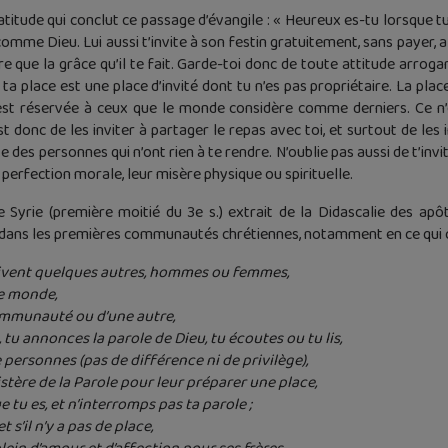
tude qui conclut ce passage d’évangile : « Heureux es-tu lorsque tu i
 comme Dieu. Lui aussi t’invite à son festin gratuitement, sans payer, a
tre que la grâce qu’il te fait. Garde-toi donc de toute attitude arr
e ta place est une place d’invité dont tu n’es pas propriétaire. La pla
est réservée à ceux que le monde considère comme derniers. Ce n’e
st donc de les inviter à partager le repas avec toi, et surtout de les 
e des personnes qui n’ont rien à te rendre. N’oublie pas aussi de t’inv
r perfection morale, leur misère physique ou spirituelle.
 Syrie (première moitié du 3e s.) extrait de la Didascalie des apô
ux dans les premières communautés chrétiennes, notamment en ce qui c
rrivent quelques autres, hommes ou femmes,
e monde,
communauté ou d’une autre,
tu annonces la parole de Dieu, tu écoutes ou tu lis,
 personnes (pas de différence ni de privilège),
tère de la Parole pour leur préparer une place,
e tu es, et n’interromps pas ta parole ;
t s’il n’y a pas de place,