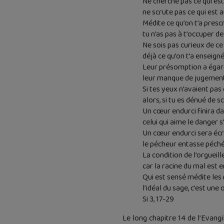
Ne cherche pas ce qui est 
ne scrute pas ce qui est 
Médite ce qu’on t’a prescri
tu n’as pas à t’occuper d
Ne sois pas curieux de ce 
déjà ce qu’on t’a enseigné
Leur présomption a égaré
leur manque de jugement 
Si tes yeux n’avaient pas 
alors, si tu es dénué de sc
Un cœur endurci finira da
celui qui aime le danger s
Un cœur endurci sera écr
le pécheur entasse péché
La condition de l’orgueil
car la racine du mal est en
Qui est sensé médite les
l’idéal du sage, c’est une 
Si 3, 17-29
Le long chapitre 14 de l’Evang