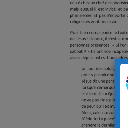
entré chez un chef des pharisie
mais auquel il est invité, et p
pharisienne. Et pas n’importe q
religieuses vont bon train.
Pour bien comprendre le texte p
de Jésus : d’abord, il s’est aut
personnes présentes : « Si l’un
sabbat ? » Ils ont été incapabl
assez déplaisantes. L’une adressée
Un jour de sabbat, Jésus 
pour y prendre son repas,
Jésus dit une parabole au
lorsqu’il remarqua commen
et il leur dit : « Quand qu
ne va pas t’installer à la
de peur qu’il ait invité un
Alors, celui qui vous a invit
“Cède-lui ta place” ; et, à
prendre la dernière place