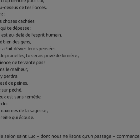
trop difficile pour toi,
au-dessus de tes forces.
t :
es choses cachées.
qui te dépasse :
 est au-delà de l’esprit humain.
 bien des gens,
a fait dévier leurs pensées.
de prunelles, tu serais privé de lumière ;
ience, ne te vante pas !
ns le malheur,
’y perdra.
asé de peines,
 sur péché.
leux est sans remède,
 lui.
 maximes de la sagesse ;
oreille qui écoute.
ile selon saint Luc – dont nous ne lisons qu’un passage – commence ai