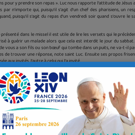
ns pour y prendre son repas ». Luc nous rapporte l’attitude de Jésus au
as par n’importe qui, puisqu’il s’agit d’un chef des pharisiens, un r
uand, puisqu’il s’agit du repas d’un vendredi soir quand s’ouvre le 
résenté dans le missel il est utile de lire les versets qui le précèd
orisé à guérir un malade alors que cela est interdit le jour du sabbat. 
 de vous a son fils ou son bœuf qui tombe dans un puits, ne va-t-il pas
es de trouver une réponse, note saint Luc. Ensuite ses propos frisen
 aux invités, l’autre à celui qui l’a invité.
était entré dans la maison d’un chef des pharisiens
 et ces derniers l’observaient.
x invités
t ils choisissaient les premières places,
elqu’un t’invite à des noces,
 première place,
 autre plus considéré que toi.
és, toi et lui, viendra te dire :
 ce moment, tu iras, plein de honte,
.