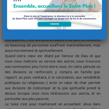
rempli d’amour qui nous rend capables de demander pardon,
de recevoir le pardon et de pardonner aussi, de nous
réconcilier les uns avec les autres. Nous savons à quel point
c’est important dans cette période de Noël, au sein de nos
familles. Cela peut déjà tout changer dans nos relations
familiales, professionnelles ou de voisinage. Avoir un cœur
de chair, c’est avoir le souci des autres et notamment des
plus pauvres. C’est une priorité aujourd’hui dans un contexte
où beaucoup de personnes souffrent matériellement, mais
aussi moralement et spirituellement.
Quand notre cœur est dilaté par l’amour de Dieu et que
nous nous mettons au service des autres, nous trouvons
une communion plus forte entre nous. En cette période où
des divisions se renforcent, y compris en famille (par
rapport au pass sanitaire, à la vaccination, aux sensibilités
politiques ou religieuses…) avoir un cœur de chair permet
aux divisions de s’estomper et la joie spirituelle prend le
dessus lorsque nous nous intéressons aux autres, et en
particulier aux plus pauvres.
Le Salut c’est pour maintenant en accueillant Jésus dans