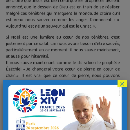
de croire que Jésus est bien celui que les prophètes avaient
annoncé, que le dessein de Dieu est en train de se réaliser
malgré ces ténèbres qui marquent le monde, de croire qu’il
est venu nous sauver comme les anges l’annoncent : «
Aujourd’hui est né un sauveur qui est le Christ. ».
Si Noël est une lumière au cœur de nos ténèbres, c’est
justement par ce salut, car nous avons besoin d’être sauvés,
particulièrement en ce moment. Il nous sauve maintenant,
et aussi pour l’éternité.
Il nous sauve maintenant comme le dit si bien le prophète
Ézéchiel « Je changerai votre cœur de pierre en cœur de
chair. ». Il est vrai que ce cœur de pierre, nous pouvons
×
l’avoir, un cœur dur, incapable de compassion, qui a des
difficultés à aimer vraiment ; un cœur, aussi, qui peut être
figé par la peur ou simplement par l’inquiétude par rapport à
l’avenir. La peur rend dur, méchant et peut même aller
jusqu’à la violence comme nous pouvons le constater
notamment sur les réseaux sociaux. Jésus vient nous
sauver en nous donnant un cœur de chair, un cœur dilaté par
l’amour de Dieu grâce au don de l’Esprit Saint, un cœur