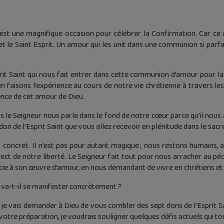
é est une magnifique occasion pour célébrer la Confirmation. Car ce 
s et le Saint Esprit. Un amour qui les unit dans une communion si parfai
prit Saint qui nous fait entrer dans cette communion d’amour pour la
 faisons l’expérience au cours de notre vie chrétienne à travers les
ence de cet amour de Dieu.
 le Seigneur nous parle dans le fond de notre cœur parce qu’il nous 
u don de l’Esprit Saint que vous allez recevoir en plénitude dans le sa
 concret. Il n’est pas pour autant magique ; nous restons humains, a
ect de notre liberté. Le Seigneur fait tout pour nous arracher au péch
socie à son œuvre d’amour, en nous demandant de vivre en chrétiens 
 va-t-il se manifester concrètement ?
, je vais demander à Dieu de vous combler des sept dons de l’Esprit S
votre préparation, je voudrais souligner quelques défis actuels qui t