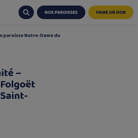
NOS PAROISSES
FAIRE UN DON
ion paroisse Notre-Dame du
ité –
 Folgoët
Saint-