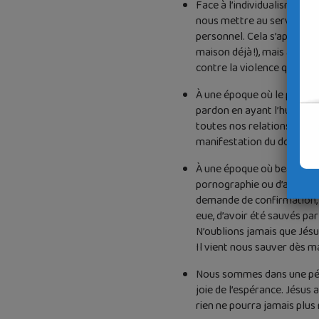
Face à l’individualisme qui
nous mettre au service des
personnel. Cela s’applique
maison déjà !), mais aussi
contre la violence qui se 
À une époque où le pardon p
pardon en ayant l’humilité
toutes nos relations amica
manifestation du don de D
À une époque où beaucoup d
pornographie ou d’autres d
demande de confirmation, j’
eue, d’avoir été sauvés par
N’oublions jamais que Jésu
Il vient nous sauver dès ma
Nous sommes dans une pério
joie de l’espérance. Jésus a
rien ne pourra jamais plus 