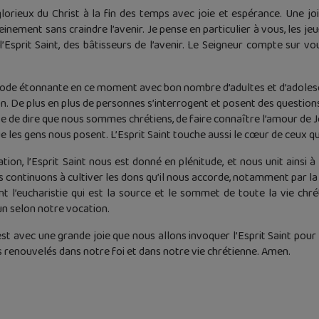
orieux du Christ à la fin des temps avec joie et espérance. Une jo
nement sans craindre l’avenir. Je pense en particulier à vous, les jeu
 l’Esprit Saint, des bâtisseurs de l’avenir. Le Seigneur compte sur v
riode étonnante en ce moment avec bon nombre d’adultes et d’adoles
. De plus en plus de personnes s’interrogent et posent des questions.
nte de dire que nous sommes chrétiens, de faire connaître l’amour de 
 les gens nous posent. L’Esprit Saint touche aussi le cœur de ceux q
ion, l’Esprit Saint nous est donné en plénitude, et nous unit ainsi à 
s continuons à cultiver les dons qu’il nous accorde, notamment par l
 l’eucharistie qui est la source et le sommet de toute la vie chr
cun selon notre vocation.
est avec une grande joie que nous allons invoquer l’Esprit Saint pou
 renouvelés dans notre foi et dans notre vie chrétienne. Amen.