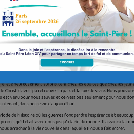
 s’est beaucoup développé, et nous ne sommes pas à l’abri de cette déri
 autres à la manière de Jésus, de nous engager pour le bien commun 
 à tous les niveaux autant en nous mettant simplement au service de c
 de façon plus large en nous engageant dans l’Église et dans la sociét
développe actuellement un peu partout.
araît si difficile, même en famille, l’Esprit Saint nous inspire et nous
 de demander pardon et le courage de pardonner, que ce soit dans la vi
les, ou même celles qui ne le sont pas. Sachons accueillir la grâce d
ieu.
e gens ne trouvent plus de sens à leur vie et s’engagent parfois dans 
érives comme l’ésotérisme, Jésus vient nous sauver par le don de son
ai été heureusement surpris, tant chez les adultes que chez les jeunes,
 le Christ, d’avoir pu retrouver la paix et la joie de vivre. Nous pouvo
s est venu pour nous sauver, et ce n’est pas seulement pour nous donn
intenant, dans notre vie d’aujourd’hui !
de de l’Histoire où les guerres font perdre l’espérance à beaucoup d
 promis qu’Il était avec nous jusqu’à la fin du monde. Il a vaincu la mor
nous arracher à la vie nouvelle dans laquelle Il nous a fait entrer.