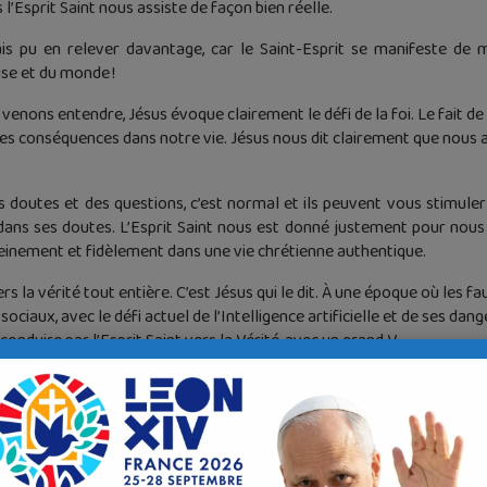
 l’Esprit Saint nous assiste de façon bien réelle.
urais pu en relever davantage, car le Saint-Esprit se manifeste de
lise et du monde !
enons entendre, Jésus évoque clairement le défi de la foi. Le fait de c
des conséquences dans notre vie. Jésus nous dit clairement que nous 
s doutes et des questions, c’est normal et ils peuvent vous stimuler 
dans ses doutes. L’Esprit Saint nous est donné justement pour nous a
leinement et fidèlement dans une vie chrétienne authentique.
rs la vérité tout entière. C’est Jésus qui le dit. À une époque où les f
ociaux, avec le défi actuel de l’Intelligence artificielle et de ses dang
conduire par l’Esprit Saint vers la Vérité, avec un grand V.
a Parole de Dieu, mais également par les textes officiels de l’Église.
ce qui est juste et vrai tout au long de l’histoire, pour nous guider a
lguer une grande encyclique,
Magnifica humanitas,
(
Magnifique h
 Nous aurons à la lire et même à la travailler avec d’autres.