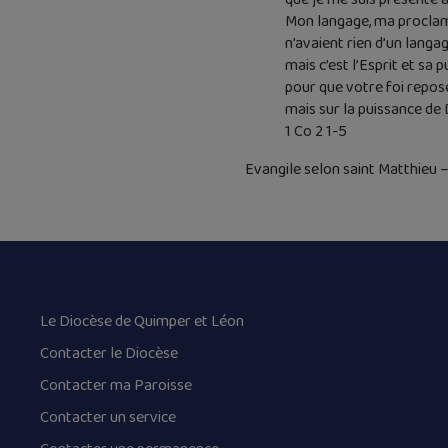
Mon langage, ma proclama
n’avaient rien d’un langa
mais c’est l’Esprit et sa 
pour que votre foi repos
mais sur la puissance de 
1 Co 2 1-5
Evangile selon saint Matthieu –
Le Diocèse de Quimper et Léon
Contacter le Diocèse
Contacter ma Paroisse
Contacter un service