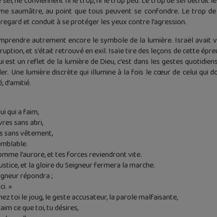
el, ne conviennent ni le trop, ni le trop peu. Le trop de sel détruit 
me saumâtre, au point que tous peuvent se confondre. Le trop de lu
 regard et conduit à se protéger les yeux contre l’agression.
mprendre autrement encore le symbole de la lumière. Israël avait vo
uption, et s’était retrouvé en exil. Isaïe tire des leçons de cette épre
qui est un reflet de la lumière de Dieu, c’est dans les gestes quotidien
ller. Une lumière discrète qui illumine à la fois le cœur de celui qui d
 d’amitié.
i qui a faim,
vres sans abri,
as sans vêtement,
emblable.
comme l’aurore, et tes forces reviendront vite.
stice, et la gloire du Seigneur fermera la marche.
eigneur répondra ;
ci. »
chez toi le joug, le geste accusateur, la parole malfaisante,
faim ce que toi, tu désires,