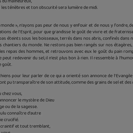
rs du malheureux,
 les ténèbres et ton obscurité sera lumière de midi.
 monde », n’ayons pas peur de nous y enfouir et de nous y fondre, d
tions de l’Esprit, pour que grandisse le goût de vivre et de fratern
as éteints sous les boisseaux, terrés dans nos abris, confinés dans n
es chantiers du monde. Ne restons pas bien rangés sur nos étagères,
es repas des hommes, et retrouvons avec eux le goût du pain rompu.
e peut redevenir du sel, il n’est plus bon à rien. Il ressemble à l’humo
e goût.
hiens pour leur parler de ce qui a orienté son annonce de l’Evangile
i ont pu transparaître de son attitude, comme des grains de sel et des 
u chez vous,
 annoncer le mystère de Dieu
ge ou de la sagesse.
oulu connaître d’autre
e crucifié.
 craintif et tout tremblant,
 vous.