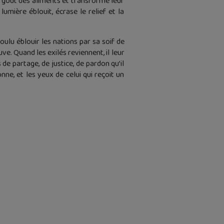
le goût des aliments et transforme leur
mière éblouit, écrase le relief et la
ulu éblouir les nations par sa soif de
uve. Quand les exilés reviennent, il leur
s de partage, de justice, de pardon qu’il
onne, et les yeux de celui qui reçoit un