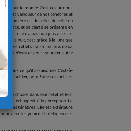
umière pour le monde. C’est ce que nous
hrist est vainqueur de nos ténèbres et
e. Sa lumière est le reflet de celle du
st la source, et sa clarté se présente en
eux. Mais elle n’a pas non plus à rester
 Dans la nuit, c’est grâce à la lune que
s sont les reflets de sa lumière, de sa
acer et d’exister pour valoriser autre
avoureux ce qu’il assaisonne. C’est-à-
e fait oublier, pour faire ressortir et
s et les choses dans leur relief et leur
es choses échappent à la perception. La
 sortir des ténèbres. Elle est extérieure
nne avec les yeux de l’intelligence et