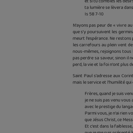
et si tu combles les dési
ta lumière se lèvera dans
Is 58 7-10
N’ayons pas peur de « vivre au
que s’y poursuivent les germina
meurt l’espérance. Ne restons p
les carrefours au plein vent d
nous-mêmes, rejoignons tous l
pas perdre sa saveur, sinon il n
perd, la vie et la foi n’ont plus d
Saint Paul s’adresse aux Corint
mais le service et l’humilité qu
Frères, quand je suis ven
je ne suis pas venu vous
avec le prestige du langa
Parmi vous, je n’ai rien v
que Jésus Christ, ce Messi
Et c’est dans la faiblesse,
que je me suis présenté à