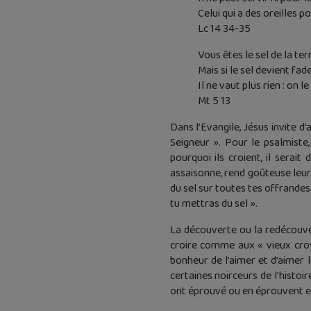
Celui qui a des oreilles po
Lc 14 34-35
Vous êtes le sel de la ter
Mais si le sel devient fa
Il ne vaut plus rien : on le
Mt 5 13
Dans l’Evangile, Jésus invite d
Seigneur ». Pour le psalmiste
pourquoi ils croient, il serai
assaisonne, rend goûteuse leur v
du sel sur toutes tes offrandes 
tu mettras du sel ».
La découverte ou la redécouve
croire comme aux « vieux croya
bonheur de l’aimer et d’aimer 
certaines noirceurs de l’histoi
ont éprouvé ou en éprouvent 