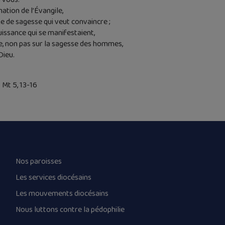
tion de l’Évangile,
ge de sagesse qui veut convaincre ;
puissance qui se manifestaient,
e, non pas sur la sagesse des hommes,
Dieu.
 Mt 5, 13-16
Nos paroisses
Les services diocésains
Les mouvements diocésains
Nous luttons contre la pédophilie