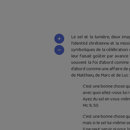
Le sel et la lumière, deux im
l’identité chrétienne et la miss
symboliques de la célébration d
leur faisait goûter par avance 
souvent la foi d’abord comme u
d’abord comme une affaire de g
de Matthieu, de Marc et de Luc :
C’est une bonne chose que l
avec quoi allez-vous lui 
Ayez du sel en vous-même
Mc 9, 50
C’est une bonne chose que
mais si le sel lui-même s
Il ne peut servir ni pour l