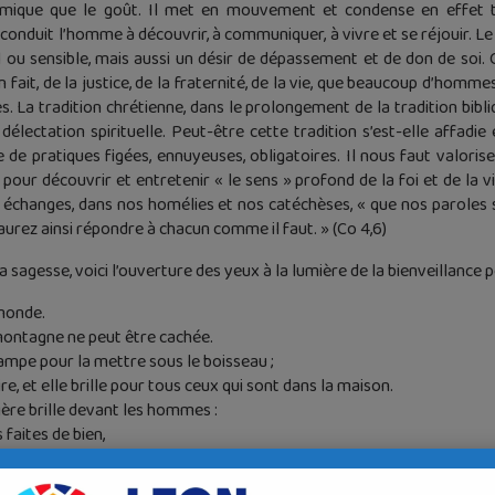
amique que le goût. Il met en mouvement et condense en effet t
i conduit l’homme à découvrir, à communiquer, à vivre et se réjouir. Le
l ou sensible, mais aussi un désir de dépassement et de don de soi. C
en fait, de la justice, de la fraternité, de la vie, que beaucoup d’hom
s. La tradition chrétienne, dans le prolongement de la tradition bib
électation spirituelle. Peut-être cette tradition s’est-elle affadi
 pratiques figées, ennuyeuses, obligatoires. Il nous faut valorise
 pour découvrir et entretenir « le sens » profond de la foi et de l
 échanges, dans nos homélies et nos catéchèses, « que nos paroles so
urez ainsi répondre à chacun comme il faut. » (Co 4,6)
a sagesse, voici l’ouverture des yeux à la lumière de la bienveillance p
monde.
 montagne ne peut être cachée.
lampe pour la mettre sous le boisseau ;
e, et elle brille pour tous ceux qui sont dans la maison.
re brille devant les hommes :
 faites de bien,
e Père qui est aux cieux.