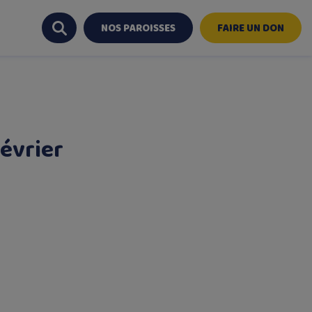
NOS PAROISSES
FAIRE UN DON
évrier