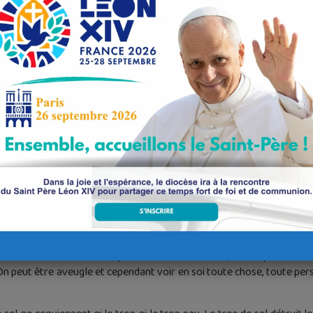
u soleil est associée à celle du Christ, qui s’est proclamé lui-même l
 ce que nous recevons du cierge pascal au jour de notre baptême. Le C
umière. La lumière de la lune est souvent associée à celle de l’Eglis
splendit sur son visage » (LG 1). Elle reçoit sa lumière de lui qui en e
ouir, à en jeter plein la vue au monde, mais lui offrir un visage lumin
e, car c’est pour éclairer le monde qu’elle reçoit du Christ sa lumière.
 Les disciples du Christ sont lumière du monde, dans la mesure où il
el et la lumière ont un point commun. Leur raison d’être est de s’eff
avoure pour lui-même. Le sel n’est pas bon en lui-même mais il rend s
à lui, dégage et exprime sa propre saveur. Il se perd, se dissout et s
ui resteraient cachées.
lle donne à voir, elle permet de voir le monde, de distinguer les vivant
e et tout se confond dans la nuit. Sans elle la forme et la couleur d
r elle-même mais sur ce qu’elle éclaire et illumine, sur ce qu’elle fait
n peut être aveugle et cependant voir en soi toute chose, toute perso