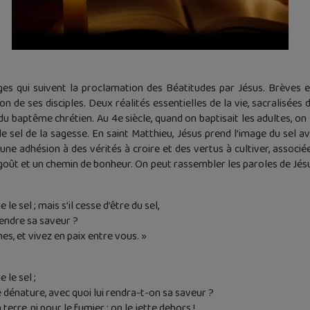
ages qui suivent la proclamation des Béatitudes par Jésus. Brèves 
ion de ses disciples. Deux réalités essentielles de la vie, sacralisée
u baptême chrétien. Au 4e siècle, quand on baptisait les adultes, on 
le sel de la sagesse. En saint Matthieu, Jésus prend l’image du sel a
ne adhésion à des vérités à croire et des vertus à cultiver, associée
oût et un chemin de bonheur. On peut rassembler les paroles de Jésus 
e sel ; mais s’il cesse d’être du sel,
rendre sa saveur ?
s, et vivez en paix entre vous. »
 le sel ;
e dénature, avec quoi lui rendra-t-on sa saveur ?
a terre, ni pour le fumier : on le jette dehors !