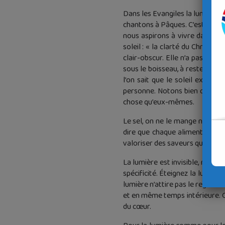
Dans les Evangiles la lumière d
chantons à Pâques. C’est aussi
nous aspirons à vivre dans sa l
soleil : « la clarté du Christ re
clair-obscur. Elle n’a pas à ébl
sous le boisseau, à rester caché
l’on sait que le soleil existe.
personne. Notons bien que le s
chose qu’eux-mêmes.
Le sel, on ne le mange ni le s
dire que chaque aliment, grâce 
valoriser des saveurs qui sans l
La lumière est invisible, mais e
spécificité. Éteignez la lumièr
lumière n’attire pas le regard su
et en même temps intérieure. O
du cœur.