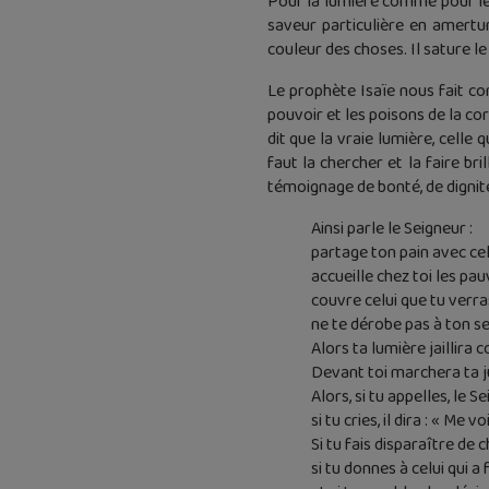
Pour la lumière comme pour le s
saveur particulière en amertu
couleur des choses. Il sature le
Le prophète Isaïe nous fait co
pouvoir et les poisons de la corr
dit que la vraie lumière, celle 
faut la chercher et la faire bri
témoignage de bonté, de dignité,
Ainsi parle le Seigneur :
partage ton pain avec celu
accueille chez toi les pau
couvre celui que tu verr
ne te dérobe pas à ton s
Alors ta lumière jaillira 
Devant toi marchera ta ju
Alors, si tu appelles, le S
si tu cries, il dira : « Me voi
Si tu fais disparaître de 
si tu donnes à celui qui a 