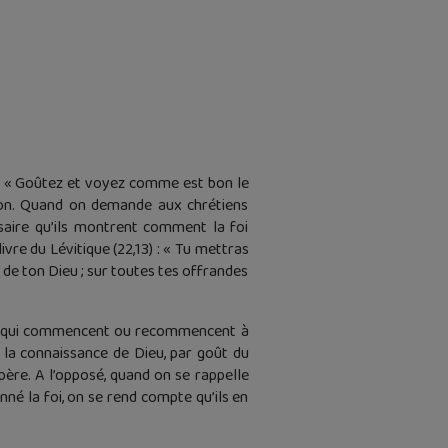
33 : « Goûtez et voyez comme est bon le
sion. Quand on demande aux chrétiens
essaire qu’ils montrent comment la foi
ivre du Lévitique (22,13) : « Tu mettras
e de ton Dieu ; sur toutes tes offrandes
les qui commencent ou recommencent à
 la connaissance de Dieu, par goût du
père. A l’opposé, quand on se rappelle
nné la foi, on se rend compte qu’ils en