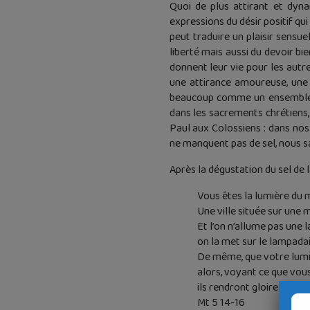
Quoi de plus attirant et dyn
expressions du désir positif qu
peut traduire un plaisir sensue
liberté mais aussi du devoir bi
donnent leur vie pour les autre
une attirance amoureuse, une d
beaucoup comme un ensemble de
dans les sacrements chrétiens,
Paul aux Colossiens : dans nos
ne manquent pas de sel, nous sa
Après la dégustation du sel de l
Vous êtes la lumière du 
Une ville située sur une
Et l’on n’allume pas une 
on la met sur le lampadair
De même, que votre lumiè
alors, voyant ce que vous
ils rendront gloire à votr
Mt 5 14-16