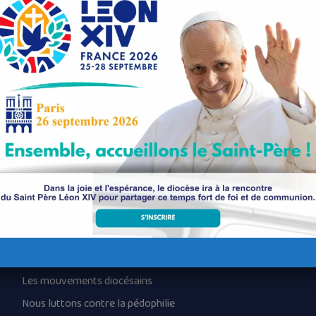
é de l’œuvre des retraites et des missions.
06), ha mervel a reas e Plevin d’an 28 a viz Genver 1683. Tad jesui
ez, war-lerh e vestr Dom Mikel-an-Nobletz. Azaleg 1640, ne ehanas k
opti Kerne, da brezeg ar mision : 439 mision e tri bloaz ha daou-ugent 
tud ar vro, e ampartiz, ha muioh c’hoaz e bedenn hag e binijenn o-deu
nd kalz a veleien (ouspenn mil o-deus kemeret perz ar misionou gant
t evid pell ar misionou hag ar retrejou en or bro.
Nos paroisses
Les services diocésains
Les mouvements diocésains
Nous luttons contre la pédophilie