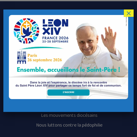
×
Le Diocèse de Quimper et Léon
Contacter le Diocèse
Contacter ma Paroisse
Contacter un service
Contacter une permanence
Recrutement
Horaires des messes
Nos paroisses
Les services diocésains
Les mouvements diocésains
Nous luttons contre la pédophilie