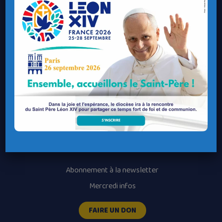
Contacter ma Paroisse
Contacter un service
Contacter une permanence
Recrutement
Horaires des messes
Nos paroisses
Les services diocésains
Les mouvements diocésains
Nous luttons contre la pédophilie
Abonnement à la newsletter
Mercredi infos
FAIRE UN DON