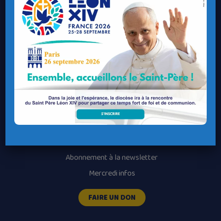
Contacter un service
Contacter une permanence
Recrutement
Horaires des messes
Nos paroisses
Les services diocésains
Les mouvements diocésains
Nous luttons contre la pédophilie
Abonnement à la newsletter
Mercredi infos
FAIRE UN DON