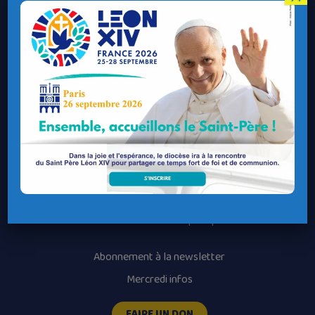
Contacter le Diocèse
Contacter ma Paroisse
Contacter un service
Contacter une permanence
Recrutement
Horaires des messes
Nos paroisses
Les services diocésains
Les mouvements diocésains
Nous luttons contre la pédophilie
Abonnement à la newsletter
Mercredi infos
FAIRE UN DON