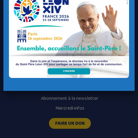
Contacter un service
Contacter une permanence
Recrutement
Horaires des messes
Nos paroisses
Les services diocésains
Les mouvements diocésains
Nous luttons contre la pédophilie
Abonnement à la newsletter
Mercredi infos
FAIRE UN DON