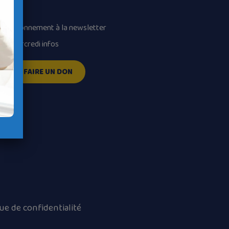
volume.
Abonnement à la newsletter
Mercredi infos
FAIRE UN DON
que de confidentialité