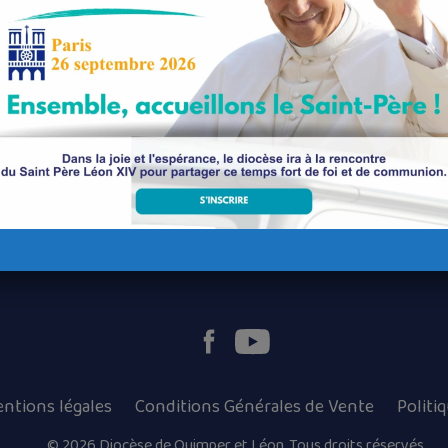
Nos paroisses
Les services diocésains
Les mouvements diocésains
Nous luttons contre la pédophilie
ntions légales
Conditions Générales de Vente
Politi
© 2026 Diocèse de Quimper et Léon, Tous droits réservés.