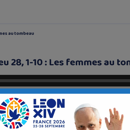
emmes au tombeau
eu 28, 1-10 : Les femmes au t
s voix a choisi de vous lire et commenter un extrait de l’Évangile sur
urs éléments du texte nous indiquent un bouleversement profond pro