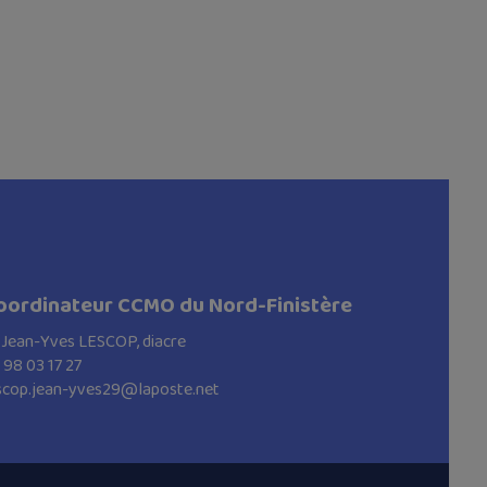
oordinateur CCMO du Nord-Finistère
 Jean-Yves LESCOP, diacre
 98 03 17 27
scop.jean-yves29@laposte.net