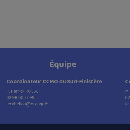
Équipe
Coordinateur CCMO du Sud-Finistère
C
P. Patrick ROSSET
M.
02 98 60 77 99
02
lecabellou@orange.fr
le