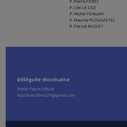
P. Pierre FÉREC
P. Clet LE COZ
P. Michel PENGAM
P. Maurice PLOUGASTEL
P. Patrick ROSSET
Déléguée diocésaine
Marie-Pierre Ollivier
mpollivierddmo29@gmail.com