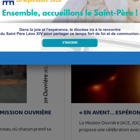
EN SAVOIR +
07/12/23
 MISSION OUVRIÈRE
« EN AVENT… ESPÉRON
La Mission Ouvrière (ACE, JOC,
ouveau, où chacun prend sa
propose une célébration ave