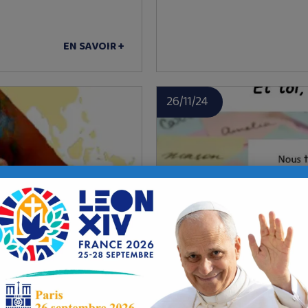
EN SAVOIR +
26/11/24
INVITATION À LA CÉLÉ
À BREST
 Thérèse du Landais ! Le
C’EST NOËL FÊTE DE LA NAISSAN
tous ces liens d’amitié…