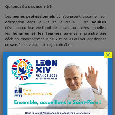
Qui peut être concerné ?
Les
jeunes professionnels
qui souhaitent discerner leur
orientation dans la vie et le travail ; les
adultes
développant leur vie familiale, sociale ou professionnelle ;
les
hommes et les femmes
amenés à prendre une
décision importante; tous ceux et celles qui veulent donner
un sens à leur vie sous le regard du Christ.
×
Inspirée par la pensée et les Exercices spirituels de saint
Ignace de Loyola, la Communauté de Vie Chrétienne-CVX,
est présente dans
71 pays
. Elle compte, en France, plus
de
7 000 membres
chrétiens (majoritairement
catholiques), de tous âges, milieux socio-professionnels et
exerçant toutes sortes de responsabilités dans la société et
au sein de l’Église.
Rejoignez, dans notre diocèse, une équipe qui s’accompagne
pour aligner quotidien et foi !
Contact :
cvx-boc@cvxfrance.com
En savoir plus sur CVX :