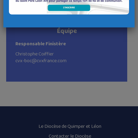
decouvrir.cvxfrance.org
Équipe
Responsable Finistère
Christophe Coiffier
cvx-boc@cvxfrance.com
Le Diocèse de Quimper et Léon
Contacter le Diocèse