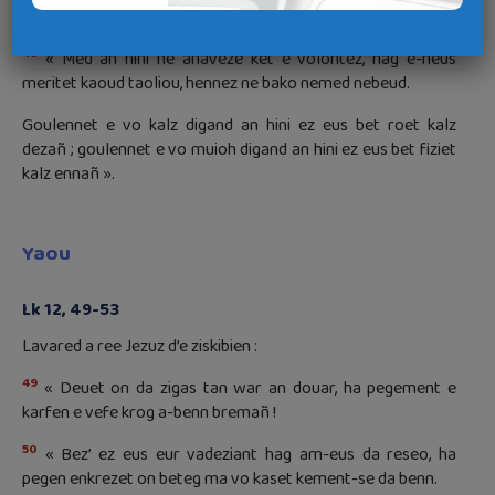
volontez.
48
« Med an hini ne anaveze ket e volontez, hag e-neus
meritet kaoud taoliou, hennez ne bako nemed nebeud.
Goulennet e vo kalz digand an hini ez eus bet roet kalz
dezañ ; goulennet e vo muioh digand an hini ez eus bet fiziet
kalz ennañ ».
Yaou
Lk 12, 49-53
Lavared a ree Jezuz d’e ziskibien :
49
« Deuet on da zigas tan war an douar, ha pegement e
karfen e vefe krog a-benn bremañ !
50
« Bez’ ez eus eur vadeziant hag am-eus da reseo, ha
pegen enkrezet on beteg ma vo kaset kement-se da benn.