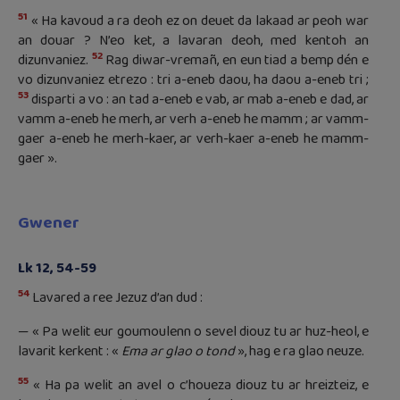
51
« Ha kavoud a ra deoh ez on deuet da lakaad ar peoh war
an douar ? N’eo ket, a lavaran deoh, med kentoh an
52
dizunvaniez.
Rag diwar-vremañ, en eun tiad a bemp dén e
vo dizunvaniez etrezo : tri a-eneb daou, ha daou a-eneb tri ;
53
disparti a vo : an tad a-eneb e vab, ar mab a-eneb e dad, ar
vamm a-eneb he merh, ar verh a-eneb he mamm ; ar vamm-
gaer a-eneb he merh-kaer, ar verh-kaer a-eneb he mamm-
gaer ».
Gwener
Lk 12, 54-59
54
Lavared a ree Jezuz d’an dud :
— « Pa welit eur goumoulenn o sevel diouz tu ar huz-heol, e
lavarit kerkent : «
Ema ar glao o tond
», hag e ra glao neuze.
55
« Ha pa welit an avel o c’houeza diouz tu ar hreizteiz, e