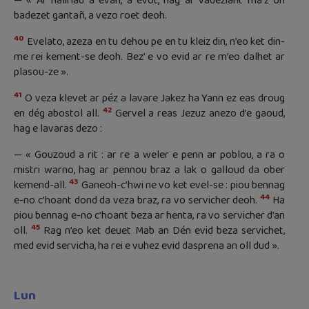
— « Ar haliriad a evan, a evot, hag ar vadeziant ma’z on
badezet gantañ, a vezo roet deoh.
40
Evelato, azeza en tu dehou pe en tu kleiz din, n’eo ket din-
me rei kement-se deoh. Bez’ e vo evid ar re m’eo dalhet ar
plasou-ze ».
41
O veza klevet ar péz a lavare Jakez ha Yann ez eas droug
42
en dég abostol all.
Gervel a reas Jezuz anezo d’e gaoud,
hag e lavaras dezo :
— « Gouzoud a rit : ar re a weler e penn ar poblou, a ra o
mistri warno, hag ar pennou braz a lak o galloud da ober
43
kemend-all.
Ganeoh-c’hwi ne vo ket evel-se : piou bennag
44
e-no c’hoant dond da veza braz, ra vo servicher deoh.
Ha
piou bennag e-no c’hoant beza ar henta, ra vo servicher d’an
45
oll.
Rag n’eo ket deuet Mab an Dén evid beza servichet,
med evid servicha, ha rei e vuhez evid dasprena an oll dud ».
Lun