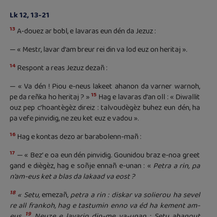
Lk 12, 13-21
13
A-douez ar bobl, e lavaras eun dén da Jezuz :
— « Mestr, lavar d’am breur rei din va lod euz on heritaj ».
14
Respont a reas Jezuz dezañ :
— « Va dén ! Piou e-neus lakeet ahanon da varner warnoh,
15
pe da reñka ho heritaj ? »
Hag e lavaras d’an oll : « Diwallit
ouz pep c’hoantègèz direiz : talvoudègèz buhez eun dén, ha
pa vefe pinvidig, ne zeu ket euz e vadou ».
16
Hag e kontas dezo ar barabolenn-mañ :
17
— « Bez’ e oa eun dén pinvidig. Gounidou braz e-noa greet
gand e diègèz, hag e soñje ennañ e-unan : «
Petra a rin, pa
n’am-eus ket a blas da lakaad va eost ?
18
« Setu,
emezañ
, petra a rin : diskar va solierou ha sevel
re all frankoh, hag e tastumin enno va éd ha kement am-
19
eus.
Neuze e lavarin din-me va-unan : Setu ahanout