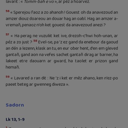
lavarit : «
Tomm-bah e vo
», ar péz a hoarvez.
56
« Sperejou faoz a zo ahanoh ! Gouest oh da anavezoud an
amzer diouz doareou an douar hag an oabl. Hag an amzer a-
vremañ, penaoz n’oh ket gouest da anavezoud anezi ?
57
« Ha perag ne vuzuliit ket ive, drezoh-c’hwi hoh-unan, ar
58
péz a zo just ?
Evel-se, pa ’z ez gand da enebour da gaoud
an dén a lezenn, klask an tu, en eur ober hent, d’en em gleved
gantañ, gand aon na vefes sachet gantañ dirag ar barner, ha
lakeet etre daouarn ar gward, ha taolet er prizon gand
hemañ.
59
« Lavared a ran dit : Ne ’z i ket er mêz ahano, ken n’ez-po
paeet beteg ar gwenneg diweza ».
Sadorn
Lk 13, 1-9
1