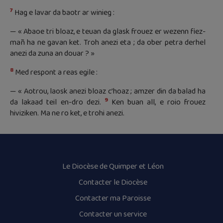
7
Hag e lavar da baotr ar winieg :
— « Abaoe tri bloaz, e teuan da glask frouez er wezenn fiez-
mañ ha ne gavan ket. Troh anezi eta ; da ober petra derhel
anezi da zuna an douar ? »
8
Med respont a reas egile :
— « Aotrou, laosk anezi bloaz c’hoaz ; amzer din da balad ha
9
da lakaad teil en-dro dezi.
Ken buan all, e roio frouez
hiviziken. Ma ne ro ket, e trohi anezi.
Le Diocèse de Quimper et Léon
Contacter le Diocèse
Contacter ma Paroisse
Contacter un service