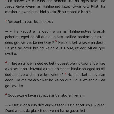
En amzer-ze, e teuas eun nebeud tud da zigas kelou da
Jezuz diwar-benn ar Halileaned lazet diwar urz Pilat, ha
mesket o gwad gand hini o zakrifisou e oant o kinnig.
2
Respont a reas Jezuz dezo :
— « Ha kaoud a ra deoh e oa ar Halileaned-se brasoh
peherien eged an oll dud all a Vro-Halilea, abalamour m’o-
3
deus gouzañvet kement-se ?
Ne oant ket, a lavaran deoh.
Ha ma ne droit ket ho kalon ouz Doue, ez eot oll da goll
evelto.
4
« Hag an triweh a dud eo bet kouezet warno tour Siloe, hag
a zo bet lazet : kavoud a ra deoh e oant kablusoh eged an oll
5
dud all a zo o chom e Jeruzalem ?
Ne oant ket, a lavaran
deoh. Ha ma ne droit ket ho kalon ouz Doue, ez eot oll da
goll evelto.
6
Goude-ze, e lavaras Jezuz ar barabolenn-mañ :
— « Bez’ e-noa eun dén eur wezenn fiez plantet en e winieg.
Dond a reas da glask frouez enni, ha ne gavas ket.