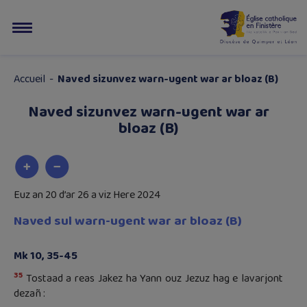
Accueil
-
Naved sizunvez warn-ugent war ar bloaz (B)
Naved sizunvez warn-ugent war ar
bloaz (B)
Euz an 20 d’ar 26 a viz Here 2024
Naved sul warn-ugent war ar bloaz (B)
Mk 10, 35-45
35
Tostaad a reas Jakez ha Yann ouz Jezuz hag e lavarjont
dezañ :