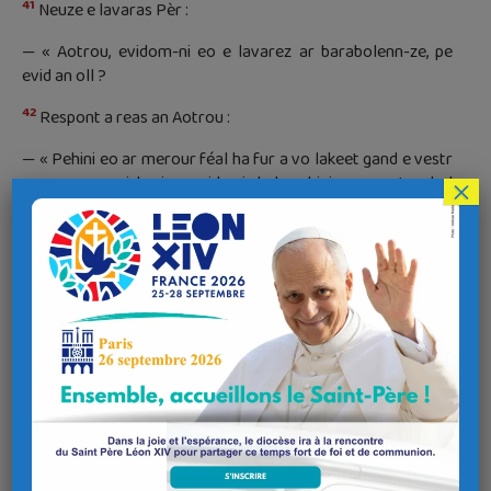
41
Neuze e lavaras Pèr :
— « Aotrou, evidom-ni eo e lavarez ar barabolenn-ze, pe
evid an oll ?
42
Respont a reas an Aotrou :
— « Pehini eo ar merour féal ha fur a vo lakeet gand e vestr
e penn e zervicherien, evid rei da bep hini, er poent, e lod
×
43
gwiniz ?
Eüruz ar zervicher-ze a vo kavet gand e vestr oh
44
ober evel-se, pa zistroio.
E gwirionez, e lavaran deoh :
lakaad a raio anezañ da vestr war e oll vadou.
45
« Med, ma lavar ar zervicher-ze ennañ e-unan : «
Dalea a
ra va mestr da zond »
, ha ma stag da skei gand ar vevelien
46
hag ar mitizien, da zebri, da eva, ha d’en em vezvi,
neuze, pa
zigouezo ar mestr d’an devez n’ema ket e zervicher o hortoz,
ha d’an eur ne oar ket, e kaso anezañ diwar e dro, hag e vo
lakeet gantañ e-touez an dud difeiz.
47
« Paka a raio kalz taoliou ar zervicher, hag a anavez
bolontez e vestr, ha n’e-neus aozet netra, na greet hervez e