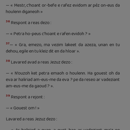
— « Mestr, c’hoant or-befe e rafez evidom ar péz on-eus da
houlenn diganeoh »
36
Respont a reas dezo :
— « Petra ho-peus c’hoant e rafen evidoh ? »
37
— « Gra, emezo, ma vezim lakeet da azeza, unan en tu
dehou, egile en tu kleiz dit en da hloar ».
38
Lavared avad a reas Jezuz dezo :
— « N’ouzoh ket petra emaoh o houlenn. Ha gouest oh da
eva ar haliriad am-eus-me da eva ? pe da reseo ar vadeziant
am-eus-me da gaoud ? ».
39
Respont a rejont :
— « Gouest om ! »
Lavared a reas Jezuz dezo :