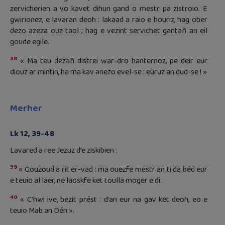
zervicherien a vo kavet dihun gand o mestr pa zistroio. E
gwirionez, e lavaran deoh : lakaad a raio e houriz, hag ober
dezo azeza ouz taol ; hag e vezint servichet gantañ an eil
goude egile.
38
« Ma teu dezañ distrei war-dro hanternoz, pe deir eur
diouz ar mintin, ha ma kav anezo evel-se : eüruz an dud-se ! »
Merher
Lk 12, 39-48
Lavared a ree Jezuz d’e ziskibien :
39
« Gouzoud a rit er-vad : ma ouezfe mestr an ti da béd eur
e teuio al laer, ne laoskfe ket toulla moger e di.
40
« C’hwi ive, bezit prést : d’an eur na gav ket deoh, eo e
teuio Mab an Dén ».