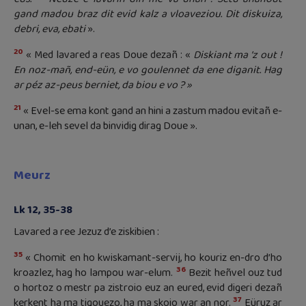
gand madou braz dit evid kalz a vloaveziou. Dit diskuiza,
debri, eva, ebati
».
20
« Med lavared a reas Doue dezañ : «
Diskiant ma ’z out !
En noz-mañ, end-eün, e vo goulennet da ene diganit. Hag
ar péz az-peus berniet, da biou e vo ? »
21
« Evel-se ema kont gand an hini a zastum madou evitañ e-
unan, e-leh sevel da binvidig dirag Doue ».
Meurz
Lk 12, 35-38
Lavared a ree Jezuz d’e ziskibien :
35
« Chomit en ho kwiskamant-servij, ho kouriz en-dro d’ho
36
kroazlez, hag ho lampou war-elum.
Bezit heñvel ouz tud
o hortoz o mestr pa zistroio euz an eured, evid digeri dezañ
37
kerkent ha ma tigouezo, ha ma skoio war an nor.
Eüruz ar