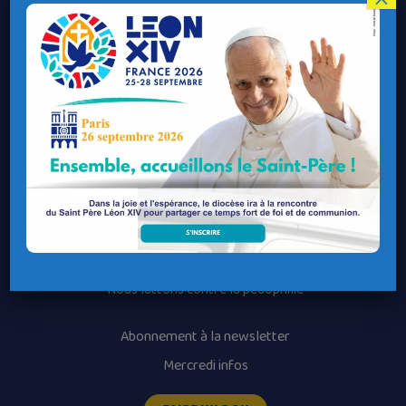
Contacter le Diocèse
Contacter ma Paroisse
Contacter un service
Contacter une permanence
Recrutement
Horaires des messes
Nos paroisses
Les services diocésains
Les mouvements diocésains
Nous luttons contre la pédophilie
Abonnement à la newsletter
Mercredi infos