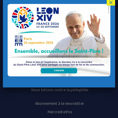
Le Diocèse de Quimper et Léon
×
Contacter le Diocèse
Contacter ma Paroisse
Contacter un service
Contacter une permanence
Recrutement
Horaires des messes
Nos paroisses
Les services diocésains
Les mouvements diocésains
Nous luttons contre la pédophilie
Abonnement à la newsletter
Mercredi infos