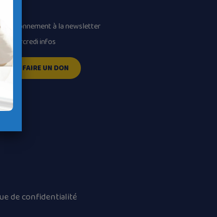
volume.
Abonnement à la newsletter
Mercredi infos
FAIRE UN DON
que de confidentialité