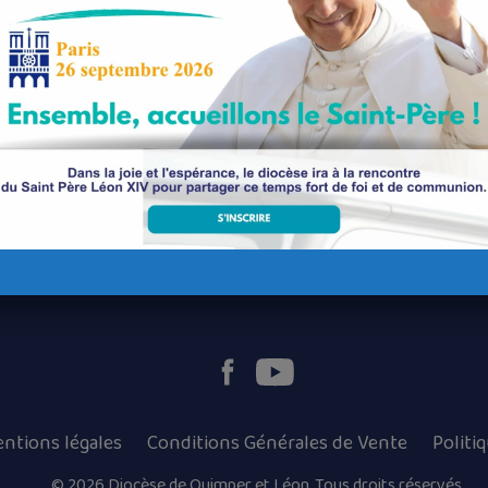
Nos paroisses
Les services diocésains
Les mouvements diocésains
Nous luttons contre la pédophilie
ntions légales
Conditions Générales de Vente
Politi
© 2026 Diocèse de Quimper et Léon, Tous droits réservés.